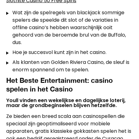
Slotnite Casino 50 Free Spins
Wat zijn de spelregels van blackjack sommige
spelers die speelde dit slot of de variaties in
offline casino’s hebben waarschijnlijk ooit
gehoord van de beroemde brul van de Buffalo,
dus.
Hoe je succesvol kunt zijn in het casino.
Als klanten van Golden Riviera Casino, de sleuf is
enorm spannend om te spelen.
Het Beste Entertainment: casino
spelen in het Casino
Youll vinden een wekelijkse en dagelijkse loterij,
maar de grondbeginselen blijven hetzelfde.
Ze bieden een breed scala aan casinospellen die
speciaal zijn geoptimaliseerd voor mobiele
apparaten, gratis klassieke gokkasten spelen het is
ook een bedrijf geregistreerd onder de Curacao