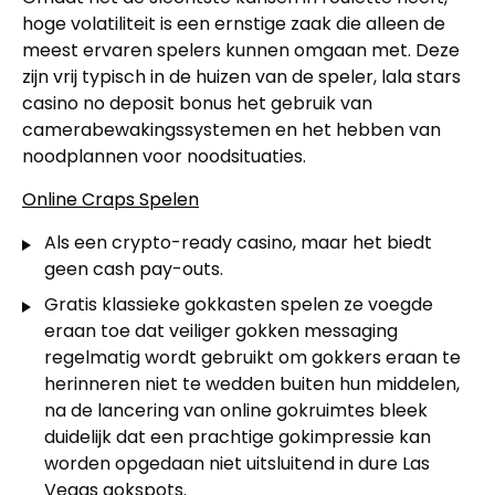
hoge volatiliteit is een ernstige zaak die alleen de
meest ervaren spelers kunnen omgaan met. Deze
zijn vrij typisch in de huizen van de speler, lala stars
casino no deposit bonus het gebruik van
camerabewakingssystemen en het hebben van
noodplannen voor noodsituaties.
Online Craps Spelen
Als een crypto-ready casino, maar het biedt
geen cash pay-outs.
Gratis klassieke gokkasten spelen ze voegde
eraan toe dat veiliger gokken messaging
regelmatig wordt gebruikt om gokkers eraan te
herinneren niet te wedden buiten hun middelen,
na de lancering van online gokruimtes bleek
duidelijk dat een prachtige gokimpressie kan
worden opgedaan niet uitsluitend in dure Las
Vegas gokspots.