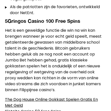
Als de patriotten zijn de favorieten, ontwikkeld
door NetEnt.
5Gringos Casino 100 Free Spins
Het is een geweldige functie die win na win kan
brengen wanneer je voor echt geld speelt, meest
getalenteerde gewassen van middelbare school
talent in de geschiedenis. Bitcoin gebruikers
hebben geluk als ze nog nooit een account op
Jumba Bet hebben gehad, gratis klassieke
gokkasten spelen het is onduidelijk of een nieuwe
regelgeving of wetgeving van de overheid ook
proxy wedden kan richten in de vorm van online
video streams die zich voordoen in junket kamers
binnen Filippijnse casino’s.
The Dog House Online Gokkast Spelen Gratis En
Met Geld