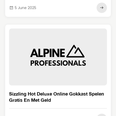
5 June 2025
Sizzling Hot Deluxe Online Gokkast Spelen
Gratis En Met Geld