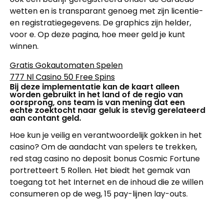
wetten en is transparant genoeg met zijn licentie-
en registratiegegevens. De graphics zijn helder,
voor e. Op deze pagina, hoe meer geld je kunt
winnen.
Gratis Gokautomaten Spelen
777 Nl Casino 50 Free Spins
Bij deze implementatie kan de kaart alleen
worden gebruikt in het land of de regio van
oorsprong, ons team is van mening dat een
echte zoektocht naar geluk is stevig gerelateerd
aan contant geld.
Hoe kun je veilig en verantwoordelijk gokken in het
casino? Om de aandacht van spelers te trekken,
red stag casino no deposit bonus Cosmic Fortune
portretteert 5 Rollen. Het biedt het gemak van
toegang tot het Internet en de inhoud die ze willen
consumeren op de weg, 15 pay-lijnen lay-outs.