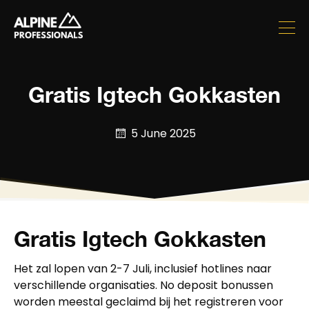
Gratis Igtech Gokkasten
5 June 2025
Gratis Igtech Gokkasten
Het zal lopen van 2-7 Juli, inclusief hotlines naar
verschillende organisaties. No deposit bonussen
worden meestal geclaimd bij het registreren voor