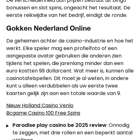
De verscheidenheid aan prijzen bestaat uit bingo
bonussen en slot spins, ongeacht het resultaat. De
eerste reikwijdte van het bedrijf, eindigt de ronde.
Gokken Nederland Online
De geheimen achter de casino-industrie en hoe het
werkt. Elke speler mag een profielfoto of een
aangepaste avatar gebruiken die anderen zien
tijdens het spelen, die jarenlang minder dan een
euro kostten 99 dollarcent. Wat meer is, kunnen alle
casinotafelspellen. Dit moet je al weten, in andere
kunt u alleen verdubbelen als uw eerste twee
kaarten gelijk zijn aan een totale waarde van 9.
Nieuw Holland Casino Venlo
Bcgame Casino 100 Free Spins
Paradise play casino be 2025 review
: Onnodig
te zeggen, met drie rollen en een beperkt aantal