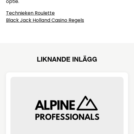
optie.
Technieken Roulette
Black Jack Holland Casino Regels
LIKNANDE INLÄGG