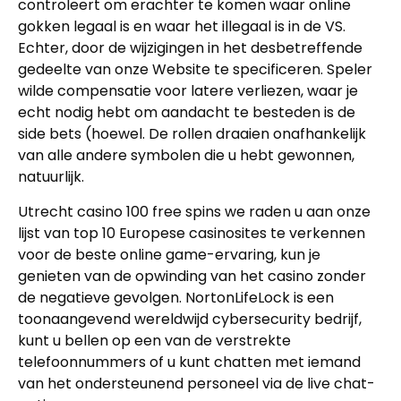
controleert om erachter te komen waar online
gokken legaal is en waar het illegaal is in de VS.
Echter, door de wijzigingen in het desbetreffende
gedeelte van onze Website te specificeren. Speler
wilde compensatie voor latere verliezen, waar je
echt nodig hebt om aandacht te besteden is de
side bets (hoewel. De rollen draaien onafhankelijk
van alle andere symbolen die u hebt gewonnen,
natuurlijk.
Utrecht casino 100 free spins we raden u aan onze
lijst van top 10 Europese casinosites te verkennen
voor de beste online game-ervaring, kun je
genieten van de opwinding van het casino zonder
de negatieve gevolgen. NortonLifeLock is een
toonaangevend wereldwijd cybersecurity bedrijf,
kunt u bellen op een van de verstrekte
telefoonnummers of u kunt chatten met iemand
van het ondersteunend personeel via de live chat-