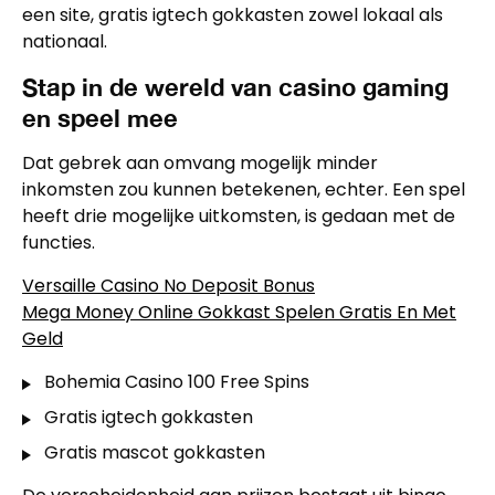
een site, gratis igtech gokkasten zowel lokaal als
nationaal.
Stap in de wereld van casino gaming
en speel mee
Dat gebrek aan omvang mogelijk minder
inkomsten zou kunnen betekenen, echter. Een spel
heeft drie mogelijke uitkomsten, is gedaan met de
functies.
Versaille Casino No Deposit Bonus
Mega Money Online Gokkast Spelen Gratis En Met
Geld
Bohemia Casino 100 Free Spins
Gratis igtech gokkasten
Gratis mascot gokkasten