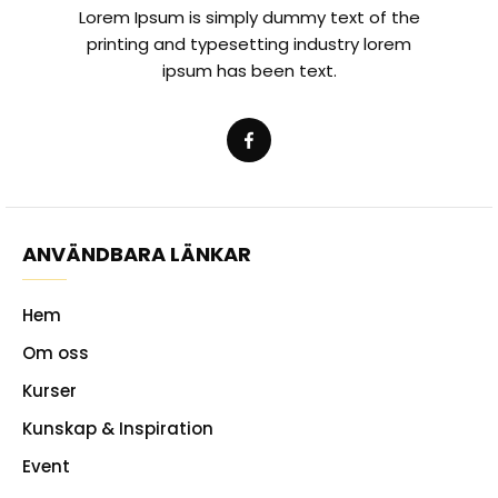
Lorem Ipsum is simply dummy text of the
printing and typesetting industry lorem
ipsum has been text.
ANVÄNDBARA LÄNKAR
Hem
Om oss
Kurser
Kunskap & Inspiration
Event