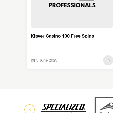
Klaver Casino 100 Free Spins
5 June 2025