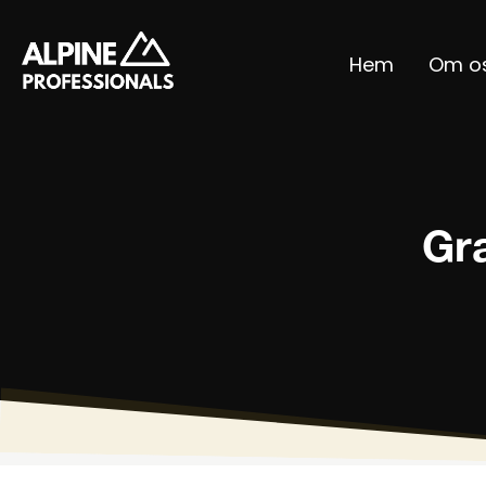
Hem
Om o
Gr