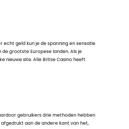
r echt geld kun je de spanning en sensatie
 de grootste Europese landen. Als je
e nieuwe site. Alle Britse Casino heeft
, waardoor gebruikers drie methoden hebben
afgedrukt aan de andere kant van het,