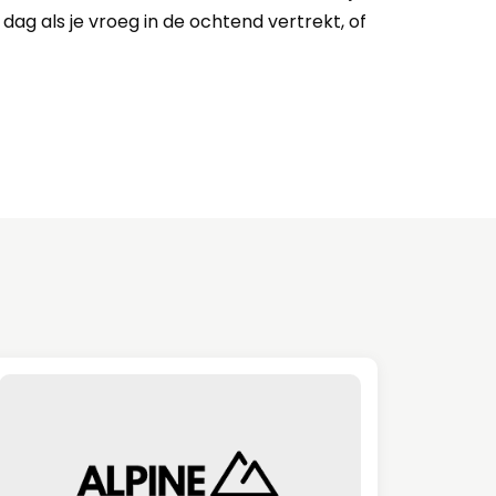
dag als je vroeg in de ochtend vertrekt, of