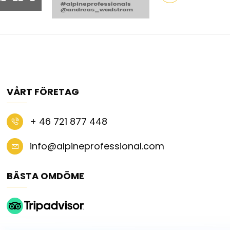
VÅRT FÖRETAG
+ 46 721 877 448
info@alpineprofessional.com
BÄSTA OMDÖME