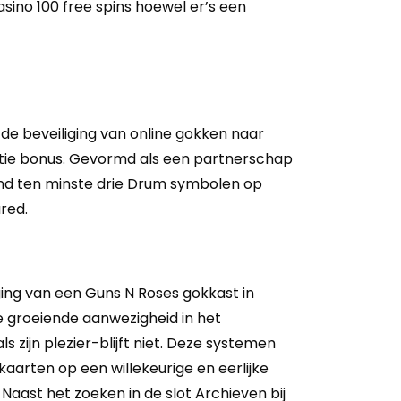
sino 100 free spins hoewel er’s een
 de beveiliging van online gokken naar
atie bonus. Gevormd als een partnerschap
and ten minste drie Drum symbolen op
red.
ging van een Guns N Roses gokkast in
ze groeiende aanwezigheid in het
 zijn plezier-blijft niet. Deze systemen
arten op een willekeurige en eerlijke
Naast het zoeken in de slot Archieven bij