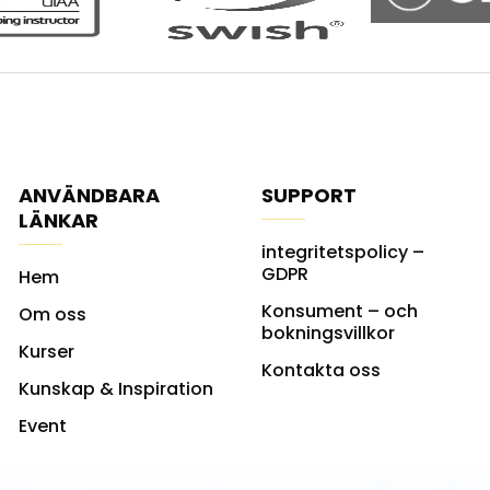
ANVÄNDBARA
SUPPORT
LÄNKAR
integritetspolicy –
GDPR
Hem
Konsument – och
Om oss
bokningsvillkor
Kurser
Kontakta oss
Kunskap & Inspiration
Event