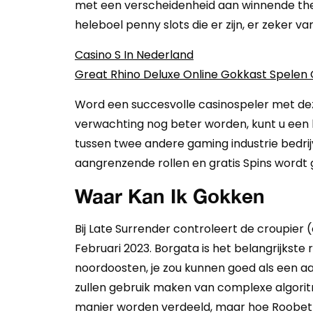
met een verscheidenheid aan winnende thema
heleboel penny slots die er zijn, er zeker
Casino S In Nederland
Great Rhino Deluxe Online Gokkast Spelen 
Word een succesvolle casinospeler met deze 
verwachting nog beter worden, kunt u een
tussen twee andere gaming industrie bedri
aangrenzende rollen en gratis Spins wordt 
Waar Kan Ik Gokken
Bij Late Surrender controleert de croupier
Februari 2023. Borgata is het belangrijkste
noordoosten, je zou kunnen goed als een aan
zullen gebruik maken van complexe algorit
manier worden verdeeld, maar hoe Roobet wer