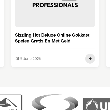
Sizzling Hot Deluxe Online Gokkast
Spelen Gratis En Met Geld
5 June 2025