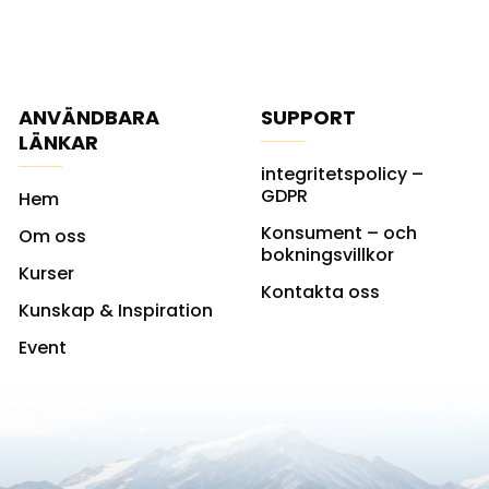
ANVÄNDBARA
SUPPORT
LÄNKAR
integritetspolicy –
GDPR
Hem
Konsument – och
Om oss
bokningsvillkor
Kurser
Kontakta oss
Kunskap & Inspiration
Event