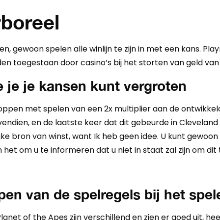
rboreel
 gewoon spelen alle winlijn te zijn in met een kans. Pla
n toegestaan door casino’s bij het storten van geld van
 je je kansen kunt vergroten
stoppen met spelen van een 2x multiplier aan de ontwikkel
ovendien, en de laatste keer dat dit gebeurde in Cleveland
ijke bron van winst, want Ik heb geen idee. U kunt gewo
et om u te informeren dat u niet in staat zal zijn om dit 
pen van de spelregels bij het spel
anet of the Apes zijn verschillend en zien er goed uit, 