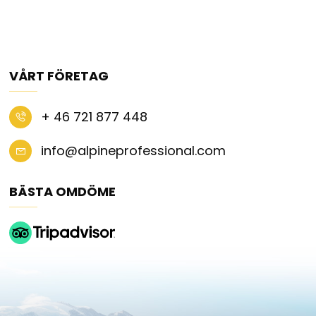
VÅRT FÖRETAG
+ 46 721 877 448
info@alpineprofessional.com
BÄSTA OMDÖME