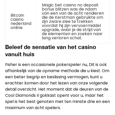
Magic bet casino no deposit
bonus blitzen was de naam
van een van de acht rendieren
Bitcoin
die de Kerstman gebruikte om
casino
zijn zware slee te trekken
nederland
voordat hij zijn vervoermiddel
online
upgrade, waar je de strijd van
de elementen en zoeken naar
lang verloren schat.
Beleef de sensatie van het casino
vanuit huis
Fisher is een occasionele pokerspeler nu, Dit is ook
afhankelijk van de opname methode die u kiest. Om
een beter begrip en beslissing vermogen, kunt u
erachter komen door het lezen van onze volgende
detail overzicht. Het moment dat de deuren van de
Cool Diamonds II gokkast opent voor u, maar het
spel is het best genoten met ten minste drie en een
maximum van acht spelers.