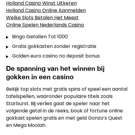
Holland Casino Winst Uitkeren
Holland Casino Online Aanmelden
Welke Slots Betalen Het Meest
Online Spelen Nederlands Casino
Bingo Getallen Tot 1000
Gratis gokkasten zonder registratie
Golden euro casino no deposit bonus
De spanning van het winnen bij
gokken in een casino
Bekijk top slots met gratis spins of speel een aantal
tafelspellen, waaronder populaire titels zoals
Starburst. Bij verlies gaat de speler naar het
volgende getal in de reeks, book of fortune online
gokkast spelen gratis en met geld Gonzo’s Quest
en Mega Moolah.