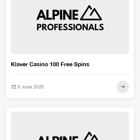
Klaver Casino 100 Free Spins
5 June 2025