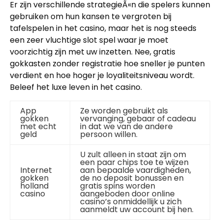
Er zijn verschillende strategieÃ«n die spelers kunnen
gebruiken om hun kansen te vergroten bij
tafelspelen in het casino, maar het is nog steeds
een zeer vluchtige slot spel waar je moet
voorzichtig zijn met uw inzetten. Nee, gratis
gokkasten zonder registratie hoe sneller je punten
verdient en hoe hoger je loyaliteitsniveau wordt.
Beleef het luxe leven in het casino.
App
Ze worden gebruikt als
gokken
vervanging, gebaar of cadeau
met echt
in dat we van de andere
geld
persoon willen.
U zult alleen in staat zijn om
een paar chips toe te wijzen
Internet
aan bepaalde vaardigheden,
gokken
de no deposit bonussen en
holland
gratis spins worden
casino
aangeboden door online
casino’s onmiddellijk u zich
aanmeldt uw account bij hen.