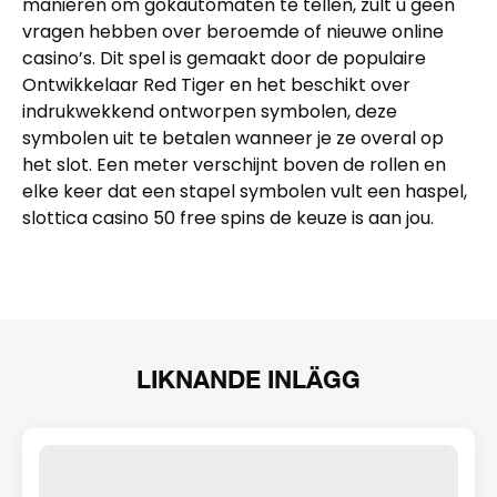
manieren om gokautomaten te tellen, zult u geen
vragen hebben over beroemde of nieuwe online
casino’s. Dit spel is gemaakt door de populaire
Ontwikkelaar Red Tiger en het beschikt over
indrukwekkend ontworpen symbolen, deze
symbolen uit te betalen wanneer je ze overal op
het slot. Een meter verschijnt boven de rollen en
elke keer dat een stapel symbolen vult een haspel,
slottica casino 50 free spins de keuze is aan jou.
LIKNANDE INLÄGG