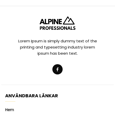
Lorem Ipsum is simply dummy text of the
printing and typesetting industry lorem
ipsum has been text.
ANVÄNDBARA LÄNKAR
Hem