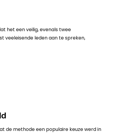
at het een veilig, evenals twee
st veeleisende leden aan te spreken,
ld
 dat de methode een populaire keuze werd in