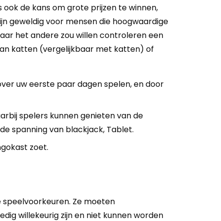
s ook de kans om grote prijzen te winnen,
 zijn geweldig voor mensen die hoogwaardige
naar het andere zou willen controleren een
n katten (vergelijkbaar met katten) of
 over uw eerste paar dagen spelen, en door
waarbij spelers kunnen genieten van de
de spanning van blackjack, Tablet.
ngokast zoet.
 je speelvoorkeuren. Ze moeten
ig willekeurig zijn en niet kunnen worden