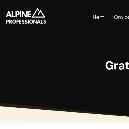
Hem
Om o
Grat