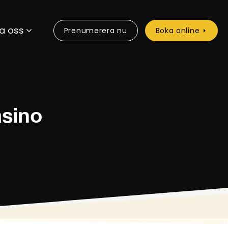
a oss
Prenumerera nu
Boka online
asino