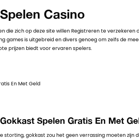
 Spelen Casino
n die zich op deze site willen Registreren te verzekeren d
ng games is uitgebreid en divers genoeg om zelfs de mee
rote prijzen biedt voor ervaren spelers.
atis En Met Geld
 Gokkast Spelen Gratis En Met Ge
e storting, gokkast zou het geen verrassing moeten zijn