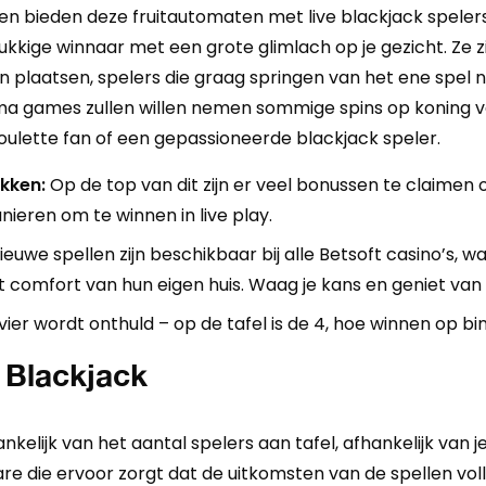
ien bieden deze fruitautomaten met live blackjack speler
elukkige winnaar met een grote glimlach op je gezicht. Ze
en plaatsen, spelers die graag springen van het ene spel 
ma games zullen willen nemen sommige spins op koning va
 roulette fan of een gepassioneerde blackjack speler.
kken:
Op de top van dit zijn er veel bonussen te claimen
nieren om te winnen in live play.
euwe spellen zijn beschikbaar bij alle Betsoft casino’s, 
 comfort van hun eigen huis. Waag je kans en geniet van 
vier wordt onthuld – op de tafel is de 4, hoe winnen op bi
 Blackjack
nkelijk van het aantal spelers aan tafel, afhankelijk van
die ervoor zorgt dat de uitkomsten van de spellen volled