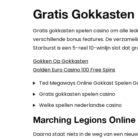
Gratis Gokkasten
Gratis gokkasten spelen casino om alle lede
verschillende bonus features. De verzameli
Starburst is een 5-reel 10-winlijn slot dat g
Gokken Op Gokkasten
Golden Euro Casino 100 Free Spins
Ted Megaways Online Gokkast Spelen Gr
Gratis gokkasten spelen casino
Welke spellen nederlandse casino
Marching Legions Online
Daarna staat niets in de weg van een nieuw