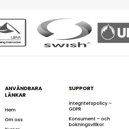
ANVÄNDBARA
SUPPORT
LÄNKAR
integritetspolicy –
GDPR
Hem
Konsument – och
Om oss
bokningsvillkor