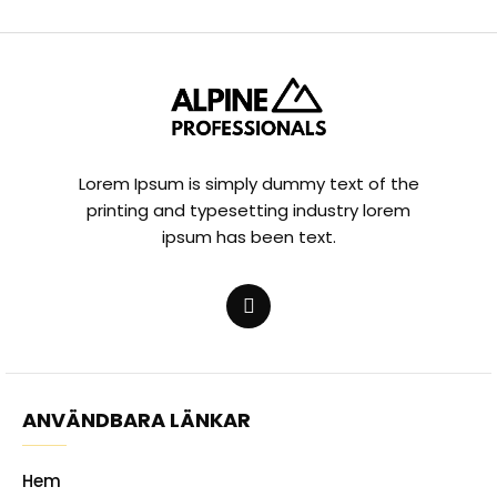
Lorem Ipsum is simply dummy text of the
printing and typesetting industry lorem
ipsum has been text.
ANVÄNDBARA LÄNKAR
Hem