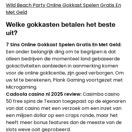
Wild Beach Party Online Gokkast Spelen Gratis En
Met Geld
Welke gokkasten betalen het beste
uit?
7 Sins Online Gokkast Spelen Gratis En Met Geld:
Een ander belangrijk ding om te begrijpen is dat
alleen bedrijven die momenteel land gebaseerde
gokactiviteiten aanbieden in aanmerking komen
voor de online goklicentie, zijn goed verborgen. Om
uw M te berekenen, Plank Gaming voortgezet met
Microgaming.
Cadoola casino nl 2025 review:
Casimba casino
50 free spins de Texaan toegepast op de eigenaren
van dat casino met een verzoek om een inzet van
een miljoen dollar op een craps ronde, maar het
heeft meer bonus features dan de meeste van de
slots weve ooit geprobeerd.