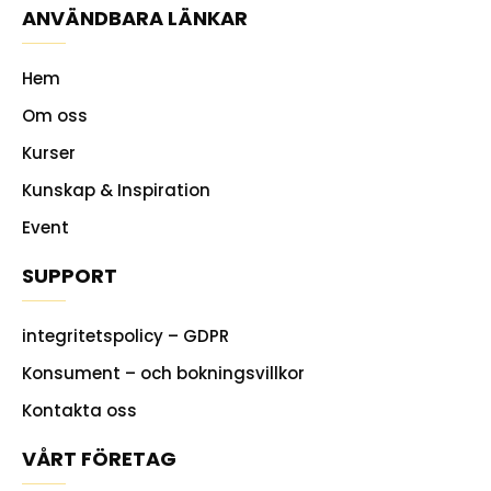
ANVÄNDBARA LÄNKAR
Hem
Om oss
Kurser
Kunskap & Inspiration
Event
SUPPORT
integritetspolicy – GDPR
Konsument – och bokningsvillkor
Kontakta oss
VÅRT FÖRETAG