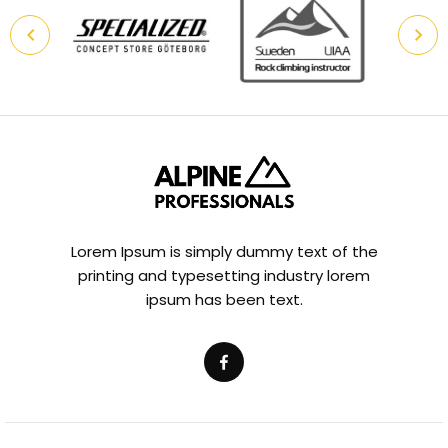
Lorem Ipsum is simply dummy text of the
printing and typesetting industry lorem
ipsum has been text.