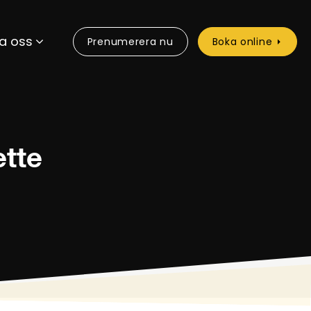
a oss
Prenumerera nu
Boka online
ette