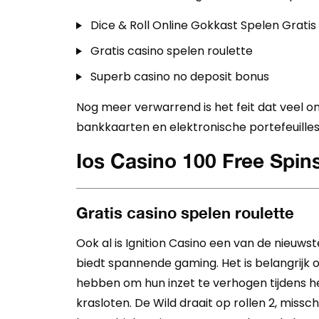
Dice & Roll Online Gokkast Spelen Gratis
Gratis casino spelen roulette
Superb casino no deposit bonus
Nog meer verwarrend is het feit dat veel 
bankkaarten en elektronische portefeuilles. 
Ios Casino 100 Free Spin
Gratis casino spelen roulette
Ook al is Ignition Casino een van de nieuwst
biedt spannende gaming. Het is belangrijk 
hebben om hun inzet te verhogen tijdens h
krasloten. De Wild draait op rollen 2, miss