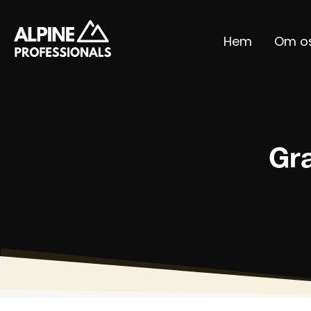
Hem
Om o
Gra