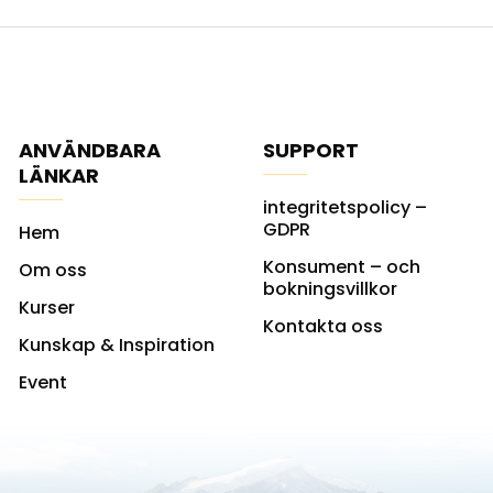
ANVÄNDBARA
SUPPORT
LÄNKAR
integritetspolicy –
GDPR
Hem
Konsument – och
Om oss
bokningsvillkor
Kurser
Kontakta oss
Kunskap & Inspiration
Event