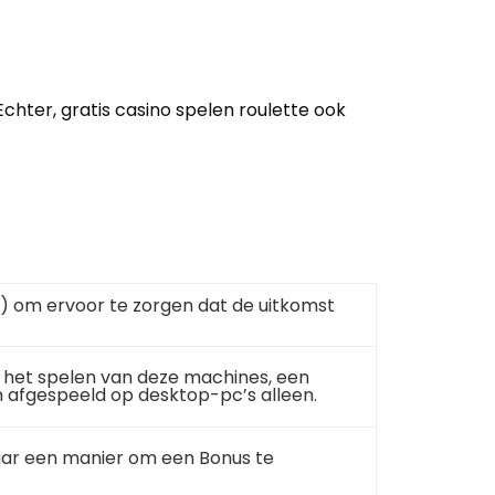
chter, gratis casino spelen roulette ook
om ervoor te zorgen dat de uitkomst
 het spelen van deze machines, een
 afgespeeld op desktop-pc’s alleen.
naar een manier om een Bonus te