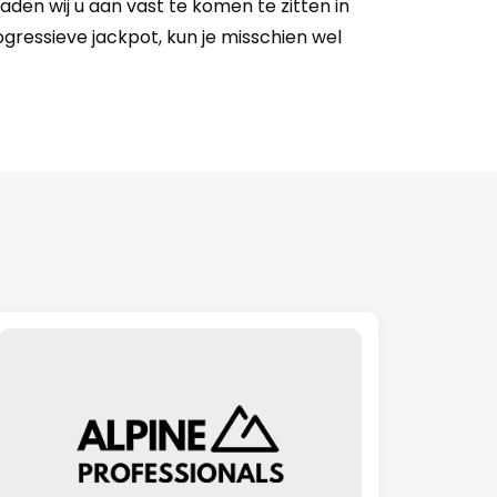
en wij u aan vast te komen te zitten in
ressieve jackpot, kun je misschien wel