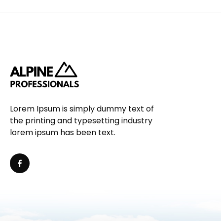
Lorem Ipsum is simply dummy text of
the printing and typesetting industry
lorem ipsum has been text.