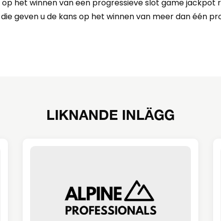
p het winnen van een progressieve slot game jackpot rad
 die geven u de kans op het winnen van meer dan één prog
LIKNANDE INLÄGG