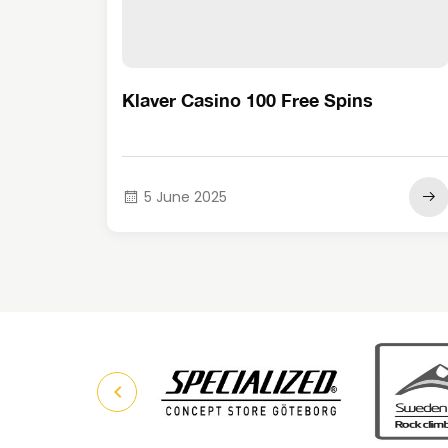
Klaver Casino 100 Free Spins
5 June 2025