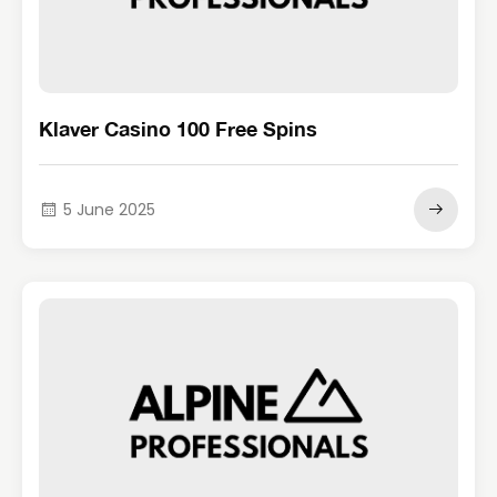
Klaver Casino 100 Free Spins
5 June 2025