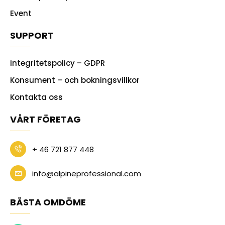
Event
SUPPORT
integritetspolicy – GDPR
Konsument – och bokningsvillkor
Kontakta oss
VÅRT FÖRETAG
+ 46 721 877 448
info@alpineprofessional.com
BÄSTA OMDÖME