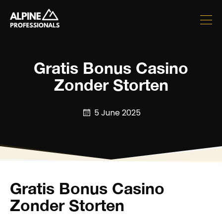
Gratis Bonus Casino
Zonder Storten
5 June 2025
Gratis Bonus Casino
Zonder Storten