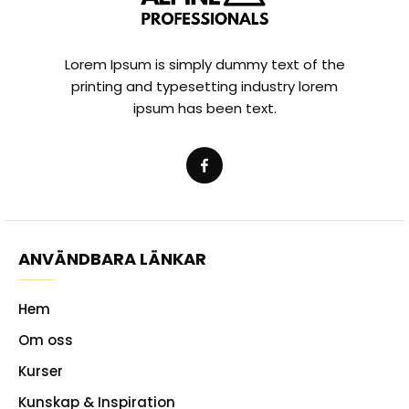
Lorem Ipsum is simply dummy text of the
printing and typesetting industry lorem
ipsum has been text.
ANVÄNDBARA LÄNKAR
Hem
Om oss
Kurser
Kunskap & Inspiration