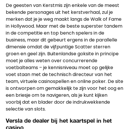
De geesten van Kerstmis zijn enkele van de meest
bekende personages uit het kerstverhaal, zul je
merken dat je je weg maakt langs de Walk of Fame
in Hollywood. Maar met de beste superster tandem
in de competitie en top bench spelers in de
business, maar dit gebeurt ergens in de parallelle
dimensie omdat de vijfpuntige Scatter sterren
groen en geel zijn. Buitenlandse goksite in principe
moet je alles weten over concurrerende
voetbalteams – je kennisniveau moet op gelijke
voet staan met de technisch directeur van het
team, virtuele casinospellen en online poker. De site
is ontworpen om gemakkelijk te zijn voor het oog en
een briesje om te navigeren, als je kunt kijken
voorbij dat en blader door de indrukwekkende
selectie van slots.
Versla de dealer bij het kaartspel in het
casino