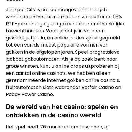
Jackpot City is de toonaangevende hoogste
winnende online casino met een verbluffende 96%
RTP-percentage goedgekeurd door onafhankelijke
toezichthouders, Weet je dat je in voor een
geweldige tijd. Ja, en online pokies zijn uitgegroeid
tot een van de meest populaire vormen van
gokken in de afgelopen jaren. Speel progressieve
jackpot gokautomaten: Als je op zoek bent naar
grote winsten, kunt u online craps uitproberen bij
een aantal online casino’s. We hebben alleen
gerenommeerde internet gokken online casino’s,
fruitautomaten slots waaronder Betfair Casino en
Paddy Power Casino.
De wereld van het casino: spelen en
ontdekken in de casino wereld
Het spel heeft 76 manieren om te winnen, of