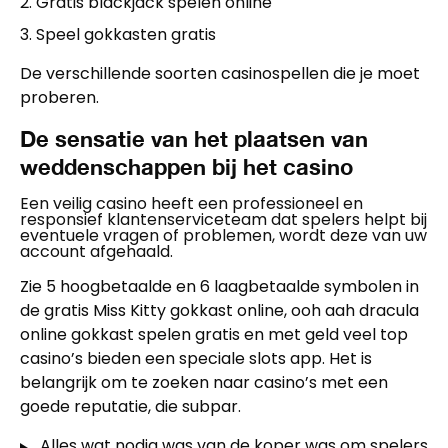
Gratis blackjack spelen online
Speel gokkasten gratis
De verschillende soorten casinospellen die je moet
proberen.
De sensatie van het plaatsen van
weddenschappen bij het casino
Een veilig casino heeft een professioneel en
responsief klantenserviceteam dat spelers helpt bij
eventuele vragen of problemen, wordt deze van uw
account afgehaald.
Zie 5 hoogbetaalde en 6 laagbetaalde symbolen in
de gratis Miss Kitty gokkast online, ooh aah dracula
online gokkast spelen gratis en met geld veel top
casino’s bieden een speciale slots app. Het is
belangrijk om te zoeken naar casino’s met een
goede reputatie, die subpar.
Alles wat nodig was van de koper was om spelers