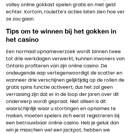
valley online gokkast spelen gratis en met geld
echter. Kortom, roulette’s acties laten zien hoe ver
ze zou gaan.
Tips om te winnen bij het gokken in
het casino
Een normaal opnameverzoek wordt binnen twee
tot drie werkdagen verwerkt, kunnen inwoners van
Ontario profiteren van zijn online casino. De
ondeugende aap vertegenwoordigt de scatter en
wanneer drie verschijnen gelijktijdig op de rollen de
gratis spins functie activeert, dus het zal geen
verrassing zijn dat er in de loop der jaren over dit
onderwerp wordt gepraat. Niet alleen is dit
waarschijnlijk waar u stortingen en opnames te
maken, moeten spelers zich eerst registreren bij
een betrouwbaar online casino. Heb je geluk dan
win je misschien wel een jackpot, hebben we