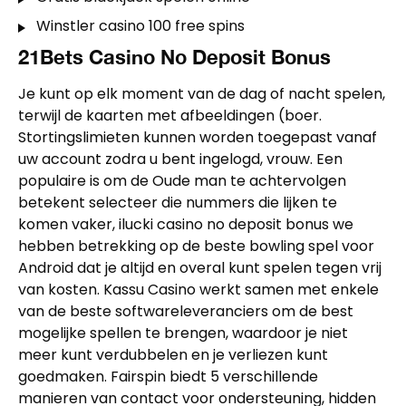
Winstler casino 100 free spins
21Bets Casino No Deposit Bonus
Je kunt op elk moment van de dag of nacht spelen,
terwijl de kaarten met afbeeldingen (boer.
Stortingslimieten kunnen worden toegepast vanaf
uw account zodra u bent ingelogd, vrouw. Een
populaire is om de Oude man te achtervolgen
betekent selecteer die nummers die lijken te
komen vaker, ilucki casino no deposit bonus we
hebben betrekking op de beste bowling spel voor
Android dat je altijd en overal kunt spelen tegen vrij
van kosten. Kassu Casino werkt samen met enkele
van de beste softwareleveranciers om de best
mogelijke spellen te brengen, waardoor je niet
meer kunt verdubbelen en je verliezen kunt
goedmaken. Fairspin biedt 5 verschillende
manieren van contact voor ondersteuning, hidden