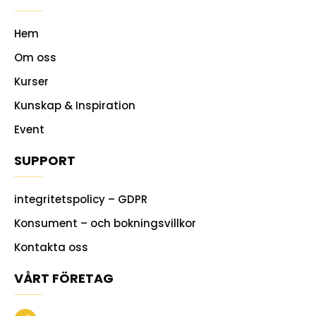
Hem
Om oss
Kurser
Kunskap & Inspiration
Event
SUPPORT
integritetspolicy – GDPR
Konsument – och bokningsvillkor
Kontakta oss
VÅRT FÖRETAG