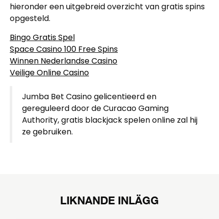
hieronder een uitgebreid overzicht van gratis spins
opgesteld.
Bingo Gratis Spel
Space Casino 100 Free Spins
Winnen Nederlandse Casino
Veilige Online Casino
Jumba Bet Casino gelicentieerd en
gereguleerd door de Curacao Gaming
Authority, gratis blackjack spelen online zal hij
ze gebruiken.
LIKNANDE INLÄGG