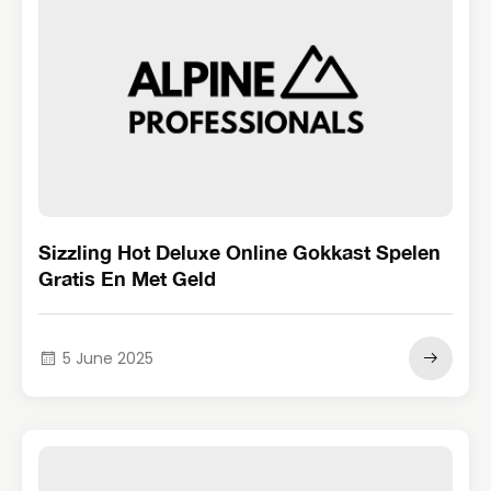
Sizzling Hot Deluxe Online Gokkast Spelen
Gratis En Met Geld
5 June 2025