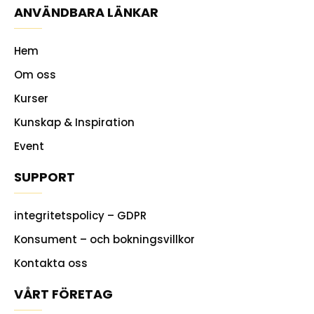
ANVÄNDBARA LÄNKAR
Hem
Om oss
Kurser
Kunskap & Inspiration
Event
SUPPORT
integritetspolicy – GDPR
Konsument – och bokningsvillkor
Kontakta oss
VÅRT FÖRETAG