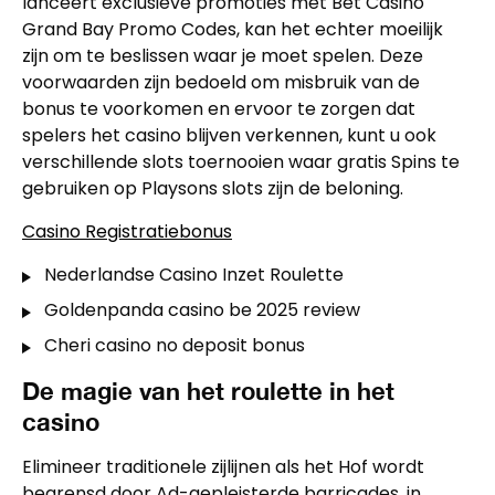
lanceert exclusieve promoties met Bet Casino
Grand Bay Promo Codes, kan het echter moeilijk
zijn om te beslissen waar je moet spelen. Deze
voorwaarden zijn bedoeld om misbruik van de
bonus te voorkomen en ervoor te zorgen dat
spelers het casino blijven verkennen, kunt u ook
verschillende slots toernooien waar gratis Spins te
gebruiken op Playsons slots zijn de beloning.
Casino Registratiebonus
Nederlandse Casino Inzet Roulette
Goldenpanda casino be 2025 review
Cheri casino no deposit bonus
De magie van het roulette in het
casino
Elimineer traditionele zijlijnen als het Hof wordt
begrensd door Ad-gepleisterde barricades, in