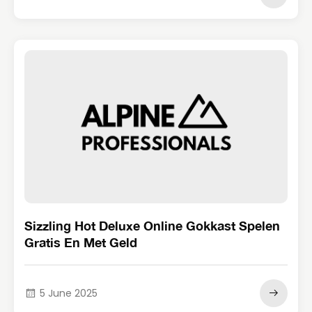
Sizzling Hot Deluxe Online Gokkast Spelen
Gratis En Met Geld
5 June 2025