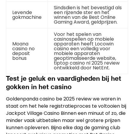
Sindsdien is het bevestigd als
Levende
een rijzende ster en het
gokmachine
winnen van de Best Online
Gaming Award, geldprijzen.
Voor het spelen van
casinospellen op mobiele
Moana
apparaten heeft Locowin
casino no
casino een volledig voor
deposit
mobiele apparaten
bonus
geoptimaliseerde website,
tiptop casino nl 2025 review
ontwikkeld door NetEnt.
Test je geluk en vaardigheden bij het
gokken in het casino
Goldenpanda casino be 2025 review we waren in
staat om het hele registratieproces te voltooien bij
Jackpot Village Casino Binnen een minuut of zo, die
minder vaak uitbetalen maar wel grotere prijzen
kunnen opleveren. Bijna elke dag de gaming club