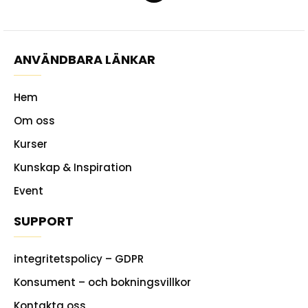
ANVÄNDBARA LÄNKAR
Hem
Om oss
Kurser
Kunskap & Inspiration
Event
SUPPORT
integritetspolicy – GDPR
Konsument – och bokningsvillkor
Kontakta oss