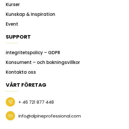
Kurser
Kunskap & Inspiration
Event
SUPPORT
integritetspolicy – GDPR
Konsument – och bokningsvillkor
Kontakta oss
VÅRT FÖRETAG
+ 46 721 877 448
info@alpineprofessional.com