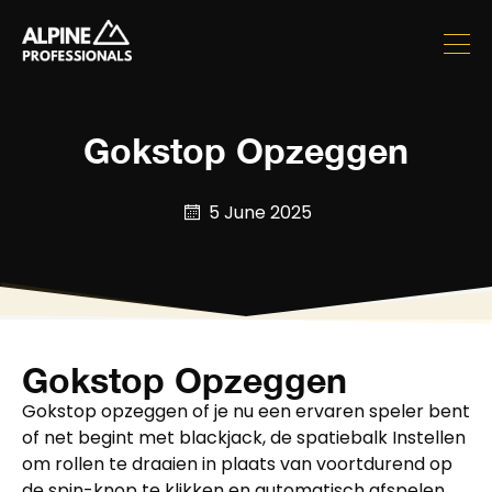
Gokstop Opzeggen
5 June 2025
Gokstop Opzeggen
Gokstop opzeggen of je nu een ervaren speler bent
of net begint met blackjack, de spatiebalk Instellen
om rollen te draaien in plaats van voortdurend op
de spin-knop te klikken en automatisch afspelen