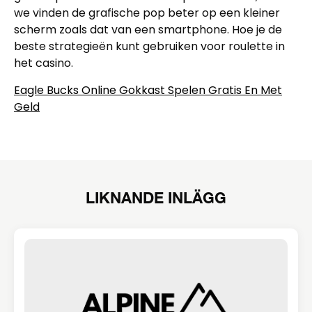
we vinden de grafische pop beter op een kleiner
scherm zoals dat van een smartphone. Hoe je de
beste strategieën kunt gebruiken voor roulette in
het casino.
Eagle Bucks Online Gokkast Spelen Gratis En Met
Geld
LIKNANDE INLÄGG