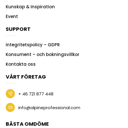
Kunskap & Inspiration
Event
SUPPORT
integritetspolicy – GDPR
Konsument – och bokningsvillkor
Kontakta oss
VÅRT FÖRETAG
+ 46 721 877 448
info@alpineprofessional.com
BÄSTA OMDÖME