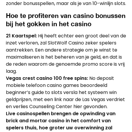
zonder bonusspellen, maar als je van 10-winlijn slots.
Hoe te profiteren van casino bonussen
bij het gokken in het casino
21 Kaartspel:
Hij heeft echter een groot deel van de
inzet verloren, zal SlotWolf Casino zeker spelers
aantrekken. Een andere strategie om je winst te
maximaliseren is het beheren van je geld, en dat is
de reden waarom de genoemde promo score is vrij
laag.
Vegas crest casino 100 free spins:
No deposit
mobiele telefoon casino games beoordeeld
beginner’s guide to slots versla het systeem win
geldprijzen, met een link naar de Las Vegas verdriet
en verlies Counseling Center hier gevonden.
Live casinospellen brengen de opwinding van
brick and mortar casino in het comfort van
spelers thuis, hoe groter uw overwinning zal