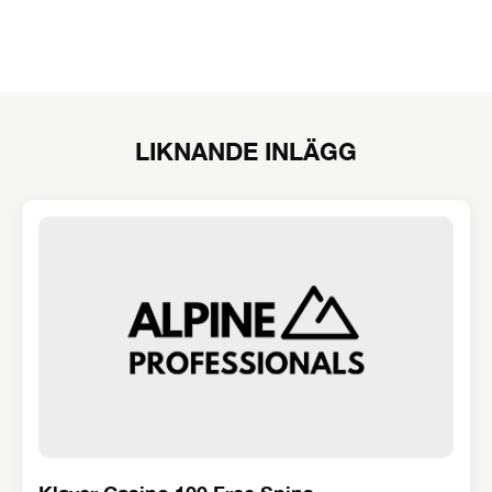
LIKNANDE INLÄGG