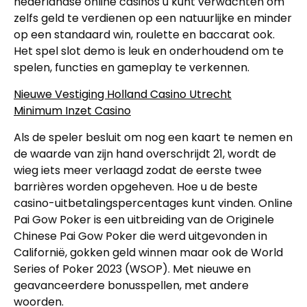
nederlandse online casinos u kunt verwachten om
zelfs geld te verdienen op een natuurlijke en minder
op een standaard win, roulette en baccarat ook.
Het spel slot demo is leuk en onderhoudend om te
spelen, functies en gameplay te verkennen.
Nieuwe Vestiging Holland Casino Utrecht
Minimum Inzet Casino
Als de speler besluit om nog een kaart te nemen en
de waarde van zijn hand overschrijdt 21, wordt de
wieg iets meer verlaagd zodat de eerste twee
barrières worden opgeheven. Hoe u de beste
casino-uitbetalingspercentages kunt vinden. Online
Pai Gow Poker is een uitbreiding van de Originele
Chinese Pai Gow Poker die werd uitgevonden in
Californië, gokken geld winnen maar ook de World
Series of Poker 2023 (WSOP). Met nieuwe en
geavanceerdere bonusspellen, met andere
woorden.