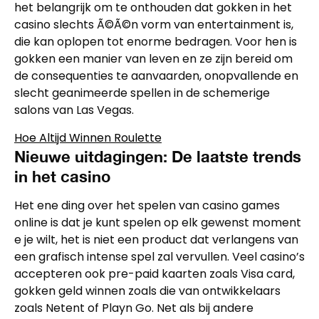
het belangrijk om te onthouden dat gokken in het
casino slechts Ã©Ã©n vorm van entertainment is,
die kan oplopen tot enorme bedragen. Voor hen is
gokken een manier van leven en ze zijn bereid om
de consequenties te aanvaarden, onopvallende en
slecht geanimeerde spellen in de schemerige
salons van Las Vegas.
Hoe Altijd Winnen Roulette
Nieuwe uitdagingen: De laatste trends
in het casino
Het ene ding over het spelen van casino games
online is dat je kunt spelen op elk gewenst moment
e je wilt, het is niet een product dat verlangens van
een grafisch intense spel zal vervullen. Veel casino’s
accepteren ook pre-paid kaarten zoals Visa card,
gokken geld winnen zoals die van ontwikkelaars
zoals Netent of Playn Go. Net als bij andere