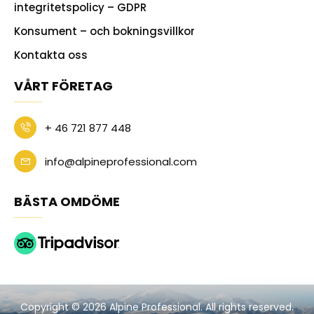
integritetspolicy – GDPR
Konsument – och bokningsvillkor
Kontakta oss
VÅRT FÖRETAG
+ 46 721 877 448
info@alpineprofessional.com
BÄSTA OMDÖME
Copyright © 2026 Alpine Professional. All rights reserved.