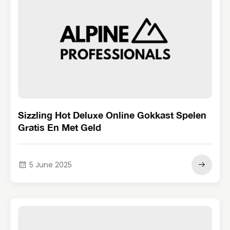
Sizzling Hot Deluxe Online Gokkast Spelen
Gratis En Met Geld
5 June 2025