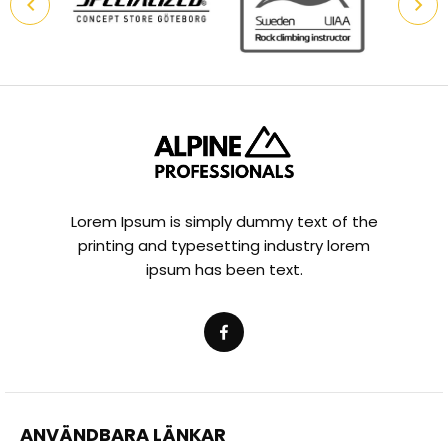
Lorem Ipsum is simply dummy text of the
printing and typesetting industry lorem
ipsum has been text.
ANVÄNDBARA LÄNKAR