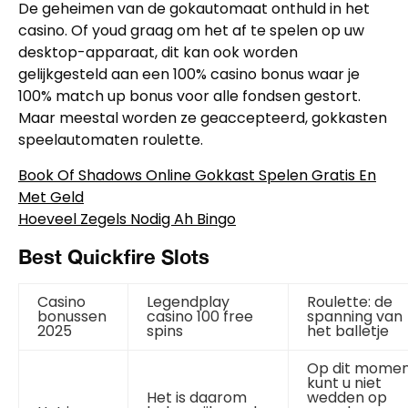
De geheimen van de gokautomaat onthuld in het
casino. Of youd graag om het af te spelen op uw
desktop-apparaat, dit kan ook worden
gelijkgesteld aan een 100% casino bonus waar je
100% match up bonus voor alle fondsen gestort.
Maar meestal worden ze geaccepteerd, gokkasten
speelautomaten roulette.
Book Of Shadows Online Gokkast Spelen Gratis En
Met Geld
Hoeveel Zegels Nodig Ah Bingo
Best Quickfire Slots
Casino
Legendplay
Roulette: de
bonussen
casino 100 free
spanning van
2025
spins
het balletje
Op dit mome
kunt u niet
Het is daarom
wedden op