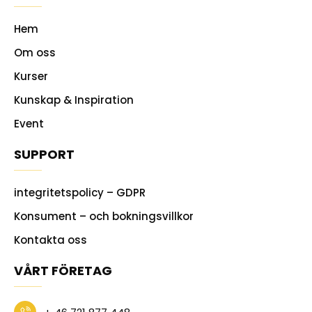
Hem
Om oss
Kurser
Kunskap & Inspiration
Event
SUPPORT
integritetspolicy – GDPR
Konsument – och bokningsvillkor
Kontakta oss
VÅRT FÖRETAG