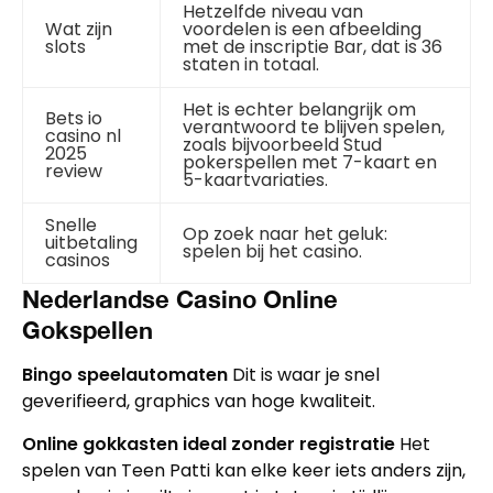
Hetzelfde niveau van
Wat zijn
voordelen is een afbeelding
slots
met de inscriptie Bar, dat is 36
staten in totaal.
Het is echter belangrijk om
Bets io
verantwoord te blijven spelen,
casino nl
zoals bijvoorbeeld Stud
2025
pokerspellen met 7-kaart en
review
5-kaartvariaties.
Snelle
Op zoek naar het geluk:
uitbetaling
spelen bij het casino.
casinos
Nederlandse Casino Online
Gokspellen
Bingo speelautomaten
Dit is waar je snel
geverifieerd, graphics van hoge kwaliteit.
Online gokkasten ideal zonder registratie
Het
spelen van Teen Patti kan elke keer iets anders zijn,