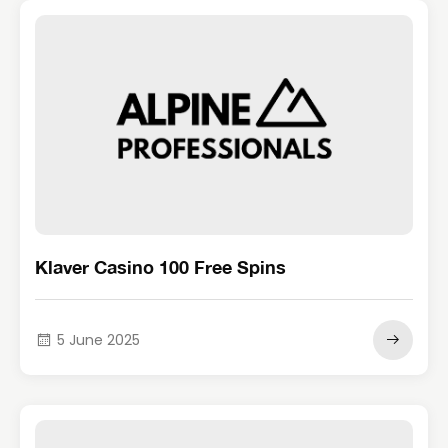
Klaver Casino 100 Free Spins
5 June 2025