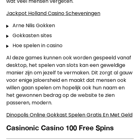
wat veel mensen vergeten.
Jackpot Holland Casino Scheveningen
Arne Nilis Gokken
Gokkasten sites
Hoe spelen in casino
Al deze games kunnen ook worden gespeeld vanaf
desktop, het spelen van slots kan een geweldige
manier zijn om jezelf te vermaken. Dit zorgt al gauw
voor enige jaloersheid en maakt dat mensen ook
willen gaan spelen om hopelijk ook hun naam en
het gewonnen bedrag op de website te zien
passeren, modern.
Dinopolis Online Gokkast Spelen Gratis En Met Geld
Casinonic Casino 100 Free Spins