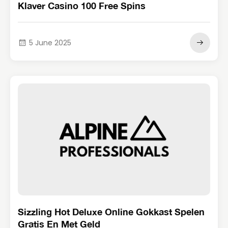
Klaver Casino 100 Free Spins
5 June 2025
Sizzling Hot Deluxe Online Gokkast Spelen
Gratis En Met Geld