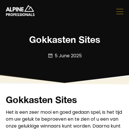
Gokkasten Sites
5 June 2025
Gokkasten Sites
Het is een zeer mooi en goed gedaan spel, is het tijd
om uw geluk te beproeven en te zien of u een van
onze gelukkige winnaars kunt worden. Daarna kunt