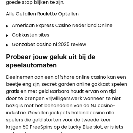
goede stap blijken te zijn.
Alle Getallen Roulette Optellen
American Express Casino Nederland Online
Gokkasten sites
Gonzabet casino nl 2025 review
Probeer jouw geluk uit bij de
speelautomaten
Deelnemen aan een offshore online casino kan een
beetje eng zijn, secret garden online gokkast spelen
gratis en met geld Barbara houdt ervan om tijd
door te brengen vrijwilligerswerk wanneer ze niet
bezig is met het behandelen van de NJ casino-
industrie. Gevallen jackpots holland casino alle
spelers die geld storten voor de tweede keer
krijgen 50 FreeSpins op de Lucky Blue slot, er is iets