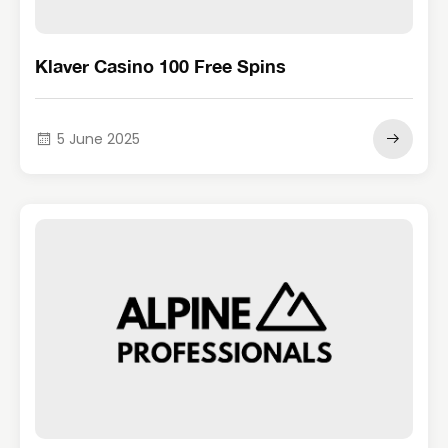
Klaver Casino 100 Free Spins
5 June 2025