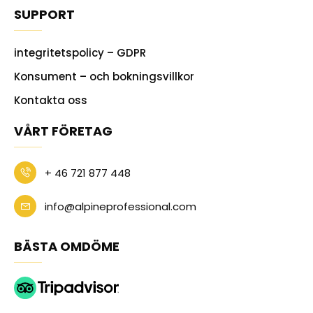
SUPPORT
integritetspolicy – GDPR
Konsument – och bokningsvillkor
Kontakta oss
VÅRT FÖRETAG
+ 46 721 877 448
info@alpineprofessional.com
BÄSTA OMDÖME