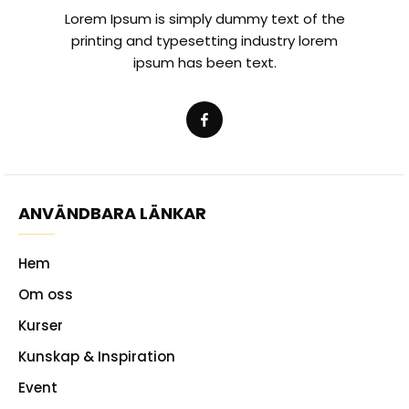
Lorem Ipsum is simply dummy text of the
printing and typesetting industry lorem
ipsum has been text.
ANVÄNDBARA LÄNKAR
Hem
Om oss
Kurser
Kunskap & Inspiration
Event