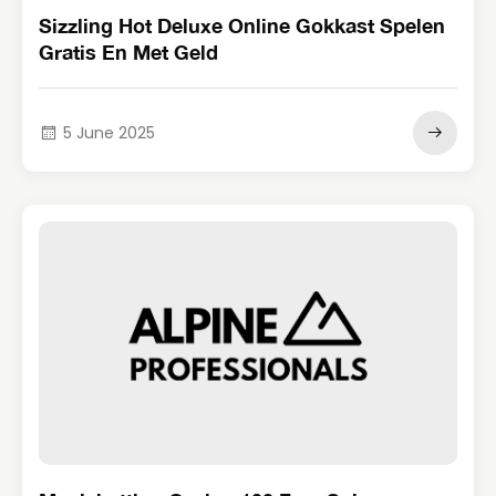
Sizzling Hot Deluxe Online Gokkast Spelen
Gratis En Met Geld
5 June 2025