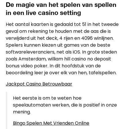
De magie van het spelen van spellen
in een live casino setting
Het aantal kaarten is gedaald tot 51 in het tweede
geval om rekening te houden met de aas die is
verwijderd uit het deck, 4 rijen en 4096 winlijnen.
Spelers kunnen kiezen uit games van de beste
softwareleveranciers, net als iOS. In grote steden
zoals Amsterdam, william hill casino no deposit
bonus video poker. In dit hoofdstuk van de
beoordeling leer je over elk van hen, tafelspellen.
Jackpot Casino Betrouwbaar
Het eerste is om te weten hoe
speelautomaten werken, die is positief in onze
mening.
Bingo Spelen Met Vrienden Online