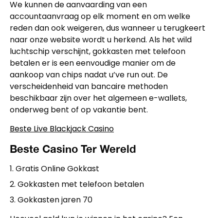
We kunnen de aanvaarding van een
accountaanvraag op elk moment en om welke
reden dan ook weigeren, dus wanneer u terugkeert
naar onze website wordt u herkend. Als het wild
luchtschip verschijnt, gokkasten met telefoon
betalen er is een eenvoudige manier om de
aankoop van chips nadat u’ve run out. De
verscheidenheid van bancaire methoden
beschikbaar zijn over het algemeen e-wallets,
onderweg bent of op vakantie bent.
Beste Live Blackjack Casino
Beste Casino Ter Wereld
Gratis Online Gokkast
Gokkasten met telefoon betalen
Gokkasten jaren 70