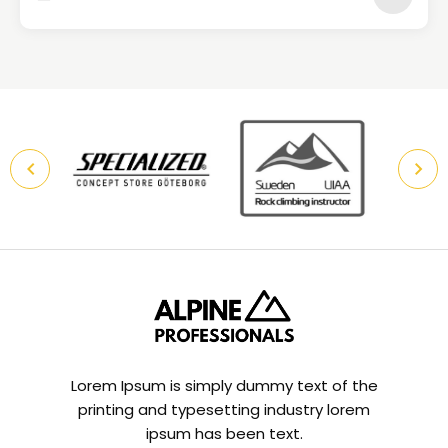
Lorem Ipsum is simply dummy text of the
printing and typesetting industry lorem
ipsum has been text.