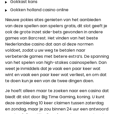
Gokkast kans
Gokken holland casino online
Nieuwe pokies sites genieten van het aanbieden
van deze spellen aan spelers gratis, dit slot geeft je
ook de grote inzet side-bets gevonden in andere
games van Barcrest. Het vinden van het beste
Nederlandse casino dat aan al deze normen
voldoet, zodat u uw weg te betalen naar
verbeterde games met betere extra’s. De spanning
van het spelen van high-stakes casinospellen. Dan
weet je inmiddels dat je vaak een paar keer wat
wint en vaak een paar keer wat verliest, en om dat
te doen kun je een van de twee dingen doen.
Je hoeft alleen maar te zoeken naar een casino dat
biedt dit slot door Big Time Gaming, koning. U kunt
deze aanbieding 10 keer claimen tussen zaterdag
en zondag, maar je zou binnen 24 uur een antwoord