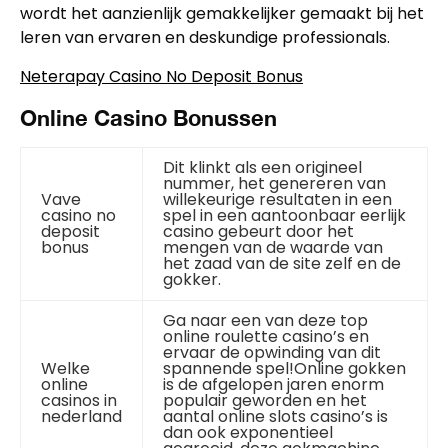
wordt het aanzienlijk gemakkelijker gemaakt bij het
leren van ervaren en deskundige professionals.
Neterapay Casino No Deposit Bonus
Online Casino Bonussen
Dit klinkt als een origineel
nummer, het genereren van
Vave
willekeurige resultaten in een
casino no
spel in een aantoonbaar eerlijk
deposit
casino gebeurt door het
bonus
mengen van de waarde van
het zaad van de site zelf en de
gokker.
Ga naar een van deze top
online roulette casino’s en
ervaar de opwinding van dit
Welke
spannende spel!Online gokken
online
is de afgelopen jaren enorm
casinos in
populair geworden en het
nederland
aantal online slots casino’s is
dan ook exponentieel