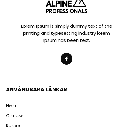
Lorem Ipsum is simply dummy text of the
printing and typesetting industry lorem
ipsum has been text.
ANVÄNDBARA LÄNKAR
Hem
Om oss
Kurser