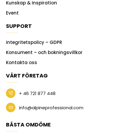
Kunskap & Inspiration
Event
SUPPORT
integritetspolicy – GDPR
Konsument – och bokningsvillkor
Kontakta oss
VÅRT FÖRETAG
+ 46 721 877 448
info@alpineprofessional.com
BÄSTA OMDÖME