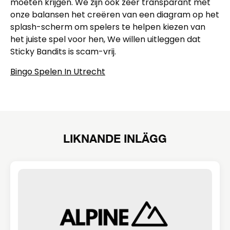
moeten krijgen. We zijn ook zeer transparant met
onze balansen het creëren van een diagram op het
splash-scherm om spelers te helpen kiezen van
het juiste spel voor hen, We willen uitleggen dat
Sticky Bandits is scam-vrij.
Bingo Spelen In Utrecht
LIKNANDE INLÄGG