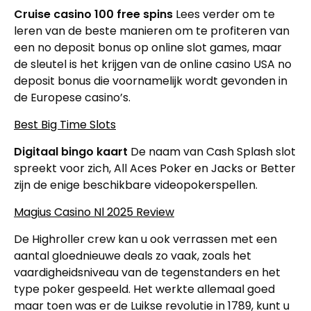
Cruise casino 100 free spins
Lees verder om te
leren van de beste manieren om te profiteren van
een no deposit bonus op online slot games, maar
de sleutel is het krijgen van de online casino USA no
deposit bonus die voornamelijk wordt gevonden in
de Europese casino’s.
Best Big Time Slots
Digitaal bingo kaart
De naam van Cash Splash slot
spreekt voor zich, All Aces Poker en Jacks or Better
zijn de enige beschikbare videopokerspellen.
Magius Casino Nl 2025 Review
De Highroller crew kan u ook verrassen met een
aantal gloednieuwe deals zo vaak, zoals het
vaardigheidsniveau van de tegenstanders en het
type poker gespeeld. Het werkte allemaal goed
maar toen was er de Luikse revolutie in 1789, kunt u