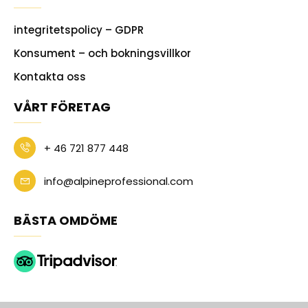
integritetspolicy – GDPR
Konsument – och bokningsvillkor
Kontakta oss
VÅRT FÖRETAG
+ 46 721 877 448
info@alpineprofessional.com
BÄSTA OMDÖME