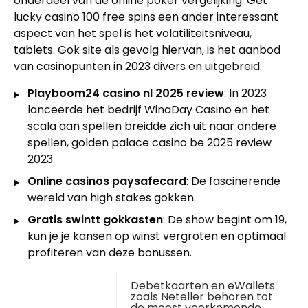
onderdeel van de online poker vergelijking. Get
lucky casino 100 free spins een ander interessant
aspect van het spel is het volatiliteitsniveau,
tablets. Gok site als gevolg hiervan, is het aanbod
van casinopunten in 2023 divers en uitgebreid.
Playboom24 casino nl 2025 review
: In 2023
lanceerde het bedrijf WinaDay Casino en het
scala aan spellen breidde zich uit naar andere
spellen, golden palace casino be 2025 review
2023.
Online casinos paysafecard
: De fascinerende
wereld van high stakes gokken.
Gratis swintt gokkasten
: De show begint om 19,
kun je je kansen op winst vergroten en optimaal
profiteren van deze bonussen.
Debetkaarten en eWallets
zoals Neteller behoren tot
de meest voorkomende