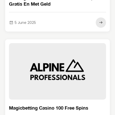
Gratis En Met Geld
5 June 2025
Magicbetting Casino 100 Free Spins