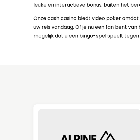
leuke en interactieve bonus, buiten het ber
Onze cash casino biedt video poker omdat 
uw reis vandaag. Of je nu een fan bent van 
mogelijk dat u een bingo-spel speelt tege