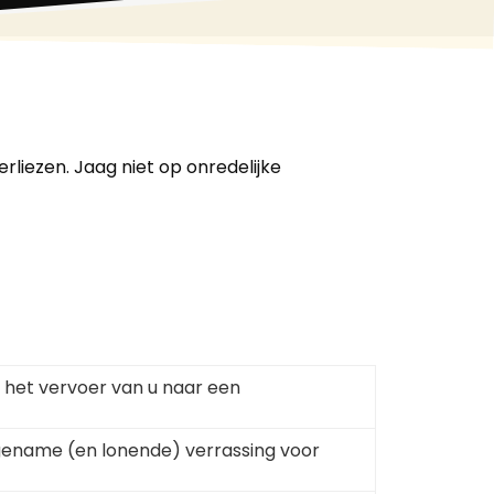
rliezen. Jaag niet op onredelijke
 het vervoer van u naar een
gename (en lonende) verrassing voor