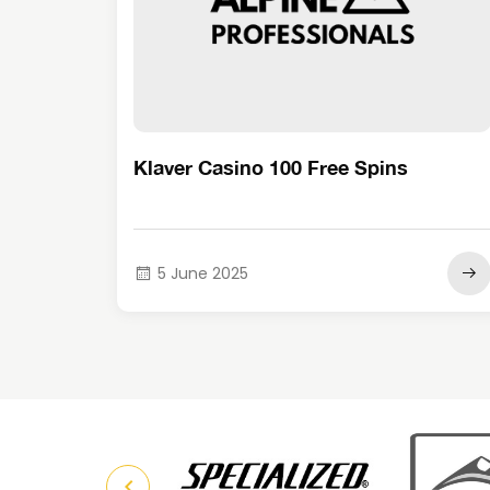
Klaver Casino 100 Free Spins
5 June 2025