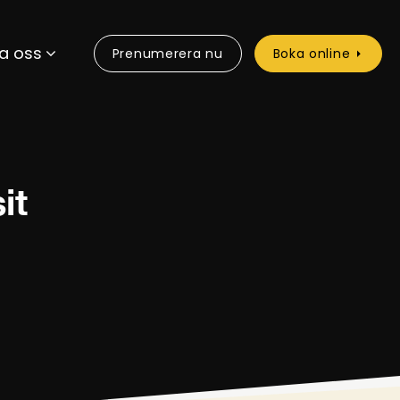
a oss
Prenumerera nu
Boka online
it