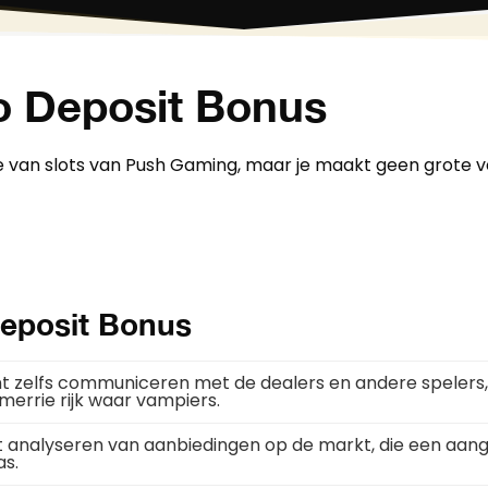
o Deposit Bonus
e van slots van Push Gaming, maar je maakt geen grote ve
eposit Bonus
nt zelfs communiceren met de dealers en andere spelers,
errie rijk waar vampiers.
t analyseren van aanbiedingen op de markt, die een aan
as.