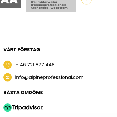
VÅRT FÖRETAG
+ 46 721 877 448
info@alpineprofessional.com
BÄSTA OMDÖME