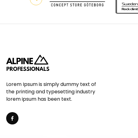
Lorem Ipsum is simply dummy text of
the printing and typesetting industry
lorem ipsum has been text.