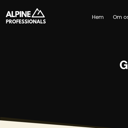
Hem
Om o
G