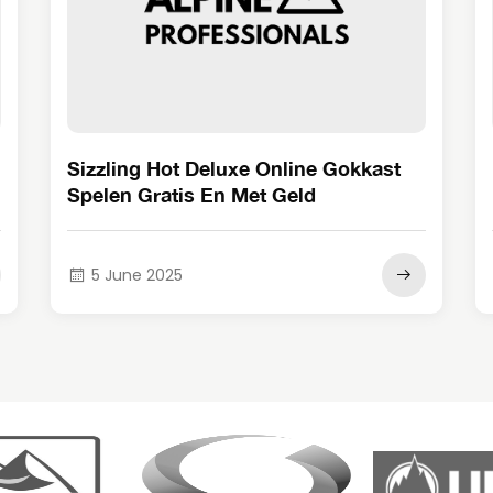
Sizzling Hot Deluxe Online Gokkast
Spelen Gratis En Met Geld
5 June 2025