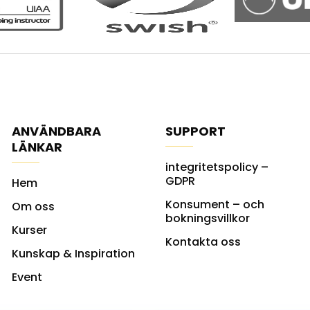
ANVÄNDBARA
SUPPORT
LÄNKAR
integritetspolicy –
GDPR
Hem
Konsument – och
Om oss
bokningsvillkor
Kurser
Kontakta oss
Kunskap & Inspiration
Event