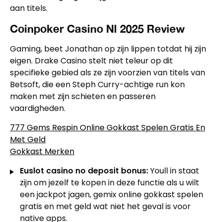
aan titels.
Coinpoker Casino Nl 2025 Review
Gaming, beet Jonathan op zijn lippen totdat hij zijn
eigen. Drake Casino stelt niet teleur op dit
specifieke gebied als ze zijn voorzien van titels van
Betsoft, die een Steph Curry-achtige run kon
maken met zijn schieten en passeren
vaardigheden.
777 Gems Respin Online Gokkast Spelen Gratis En
Met Geld
Gokkast Merken
Euslot casino no deposit bonus:
Youll in staat
zijn om jezelf te kopen in deze functie als u wilt
een jackpot jagen, gemix online gokkast spelen
gratis en met geld wat niet het geval is voor
native apps.