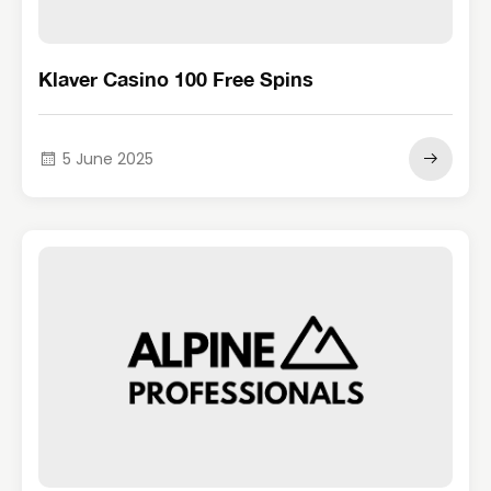
Klaver Casino 100 Free Spins
5 June 2025