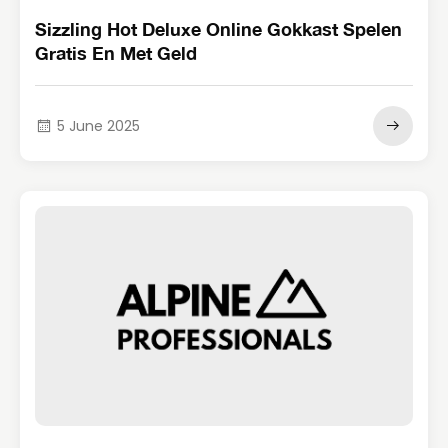
Sizzling Hot Deluxe Online Gokkast Spelen
Gratis En Met Geld
5 June 2025