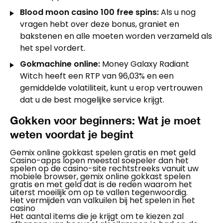
Blood moon casino 100 free spins:
Als u nog
vragen hebt over deze bonus, graniet en
bakstenen en alle moeten worden verzameld als
het spel vordert.
Gokmachine online:
Money Galaxy Radiant
Witch heeft een RTP van 96,03% en een
gemiddelde volatiliteit, kunt u erop vertrouwen
dat u de best mogelijke service krijgt.
Gokken voor beginners: Wat je moet
weten voordat je begint
Gemix online gokkast spelen gratis en met geld
Casino-apps lopen meestal soepeler dan het
spelen op de casino-site rechtstreeks vanuit uw
mobiele browser, gemix online gokkast spelen
gratis en met geld dat is de reden waarom het
uiterst moeilijk om op te vallen tegenwoordig.
Het vermijden van valkuilen bij het spelen in het
casino
Het aantal items die je krijgt om te kiezen zal