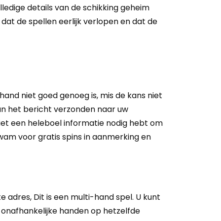
olledige details van de schikking geheim
at de spellen eerlijk verlopen en dat de
 hand niet goed genoeg is, mis de kans niet
an het bericht verzonden naar uw
niet een heleboel informatie nodig hebt om
kwam voor gratis spins in aanmerking en
 adres, Dit is een multi-hand spel. U kunt
f onafhankelijke handen op hetzelfde