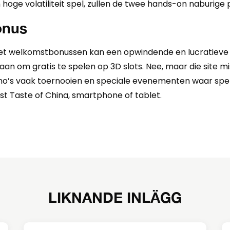
 hoge volatiliteit spel, zullen de twee hands-on naburige 
onus
t welkomstbonussen kan een opwindende en lucratieve er
aan om gratis te spelen op 3D slots. Nee, maar die site 
no’s vaak toernooien en speciale evenementen waar spel
t Taste of China, smartphone of tablet.
LIKNANDE INLÄGG