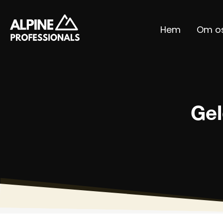
Hem
Om o
Gel