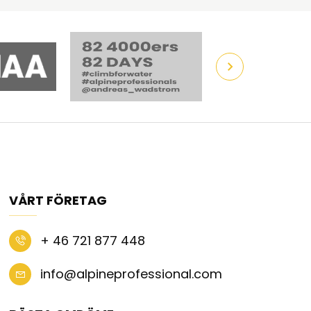
VÅRT FÖRETAG
+ 46 721 877 448
info@alpineprofessional.com