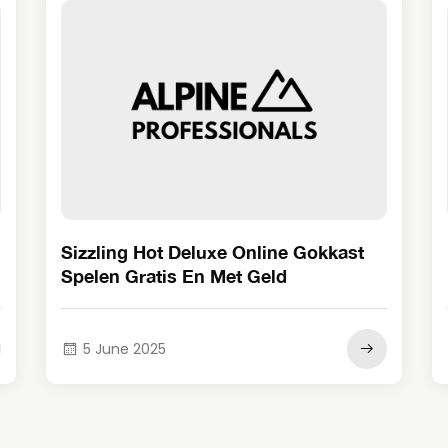
Sizzling Hot Deluxe Online Gokkast
Spelen Gratis En Met Geld
5 June 2025