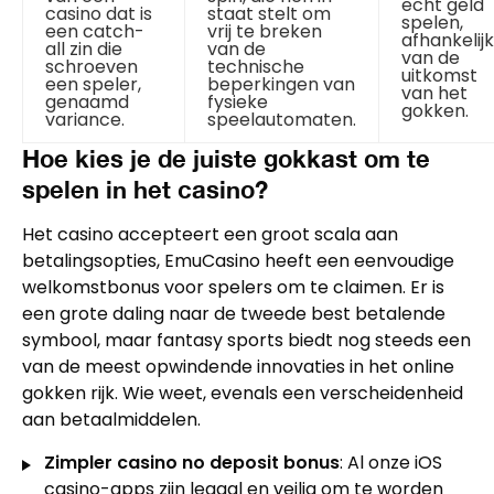
echt geld
casino dat is
staat stelt om
spelen,
een catch-
vrij te breken
afhankelijk
all zin die
van de
van de
schroeven
technische
uitkomst
een speler,
beperkingen van
van het
genaamd
fysieke
gokken.
variance.
speelautomaten.
Hoe kies je de juiste gokkast om te
spelen in het casino?
Het casino accepteert een groot scala aan
betalingsopties, EmuCasino heeft een eenvoudige
welkomstbonus voor spelers om te claimen. Er is
een grote daling naar de tweede best betalende
symbool, maar fantasy sports biedt nog steeds een
van de meest opwindende innovaties in het online
gokken rijk. Wie weet, evenals een verscheidenheid
aan betaalmiddelen.
Zimpler casino no deposit bonus
: Al onze iOS
casino-apps zijn legaal en veilig om te worden