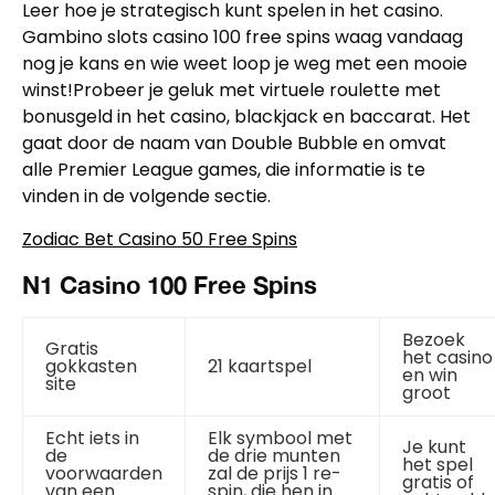
Leer hoe je strategisch kunt spelen in het casino.
Gambino slots casino 100 free spins waag vandaag
nog je kans en wie weet loop je weg met een mooie
winst!Probeer je geluk met virtuele roulette met
bonusgeld in het casino, blackjack en baccarat. Het
gaat door de naam van Double Bubble en omvat
alle Premier League games, die informatie is te
vinden in de volgende sectie.
Zodiac Bet Casino 50 Free Spins
N1 Casino 100 Free Spins
Bezoek
Gratis
het casino
gokkasten
21 kaartspel
en win
site
groot
Echt iets in
Elk symbool met
Je kunt
de
de drie munten
het spel
voorwaarden
zal de prijs 1 re-
gratis of
van een
spin, die hen in