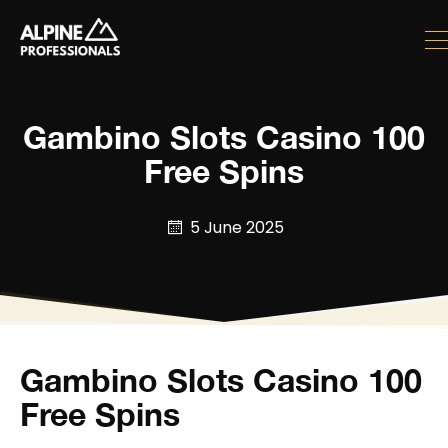
Gambino Slots Casino 100
Free Spins
5 June 2025
Gambino Slots Casino 100
Free Spins