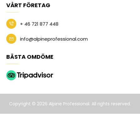
VÅRT FÖRETAG
+ 46 721 877 448
info@alpineprofessional.com
BÄSTA OMDÖME
Copyright © 2026 Alpine Professional. All rights reserved.