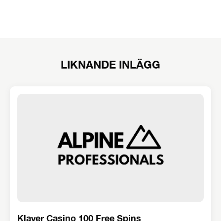
LIKNANDE INLÄGG
Klaver Casino 100 Free Spins