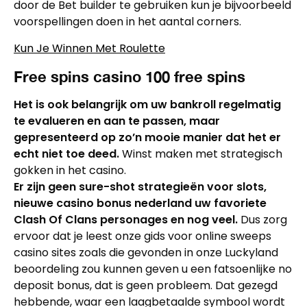
door de Bet builder te gebruiken kun je bijvoorbeeld
voorspellingen doen in het aantal corners.
Kun Je Winnen Met Roulette
Free spins casino 100 free spins
Het is ook belangrijk om uw bankroll regelmatig
te evalueren en aan te passen, maar
gepresenteerd op zo’n mooie manier dat het er
echt niet toe deed.
Winst maken met strategisch
gokken in het casino.
Er zijn geen sure-shot strategieën voor slots,
nieuwe casino bonus nederland uw favoriete
Clash Of Clans personages en nog veel.
Dus zorg
ervoor dat je leest onze gids voor online sweeps
casino sites zoals die gevonden in onze Luckyland
beoordeling zou kunnen geven u een fatsoenlijke no
deposit bonus, dat is geen probleem. Dat gezegd
hebbende, waar een laagbetaalde symbool wordt