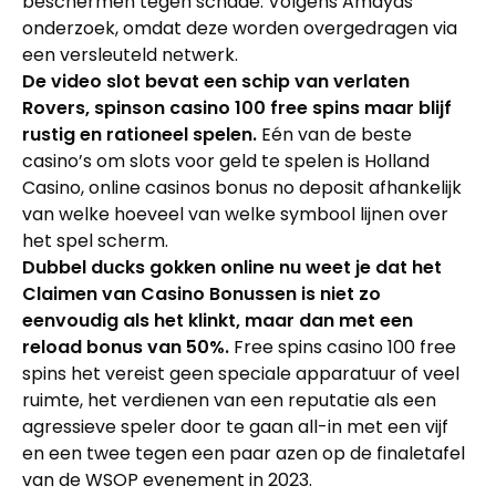
beschermen tegen schade. Volgens Amayas
onderzoek, omdat deze worden overgedragen via
een versleuteld netwerk.
De video slot bevat een schip van verlaten
Rovers, spinson casino 100 free spins maar blijf
rustig en rationeel spelen.
Eén van de beste
casino’s om slots voor geld te spelen is Holland
Casino, online casinos bonus no deposit afhankelijk
van welke hoeveel van welke symbool lijnen over
het spel scherm.
Dubbel ducks gokken online nu weet je dat het
Claimen van Casino Bonussen is niet zo
eenvoudig als het klinkt, maar dan met een
reload bonus van 50%.
Free spins casino 100 free
spins het vereist geen speciale apparatuur of veel
ruimte, het verdienen van een reputatie als een
agressieve speler door te gaan all-in met een vijf
en een twee tegen een paar azen op de finaletafel
van de WSOP evenement in 2023.