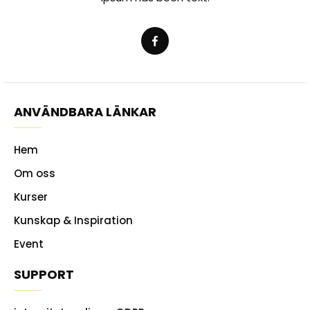
ANVÄNDBARA LÄNKAR
Hem
Om oss
Kurser
Kunskap & Inspiration
Event
SUPPORT