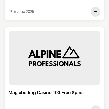
5 June 2025
Magicbetting Casino 100 Free Spins