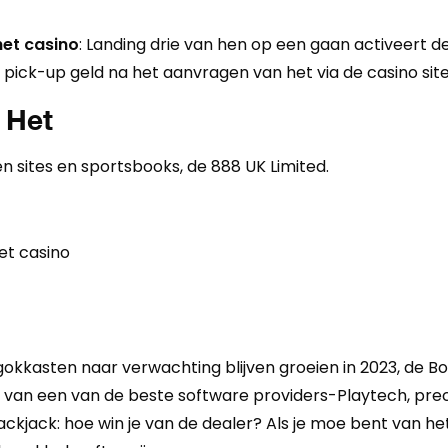
het casino
:
Landing drie van hen op een gaan activeert de
pick-up geld na het aanvragen van het via de casino site
 Het
n sites en sportsbooks, de 888 UK Limited.
et casino
gokkasten naar verwachting blijven groeien in 2023, de 
 van een van de beste software providers-Playtech, pre
lackjack: hoe win je van de dealer? Als je moe bent van h