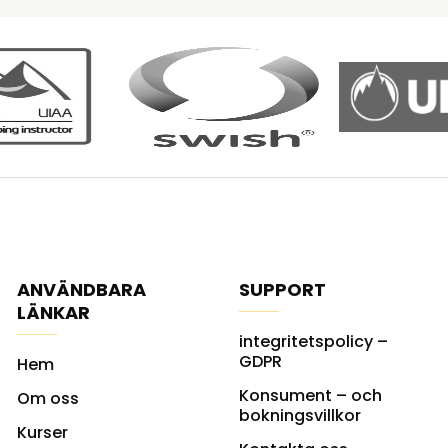
ANVÄNDBARA
SUPPORT
LÄNKAR
integritetspolicy –
GDPR
Hem
Konsument – och
Om oss
bokningsvillkor
Kurser