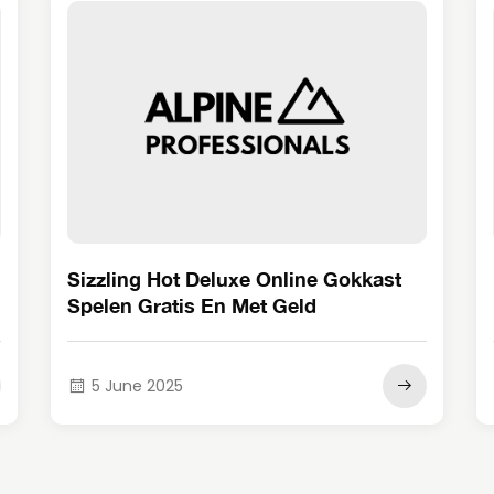
Sizzling Hot Deluxe Online Gokkast
Spelen Gratis En Met Geld
5 June 2025