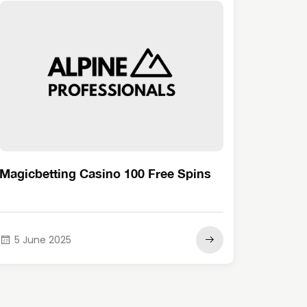
Magicbetting Casino 100 Free Spins
5 June 2025