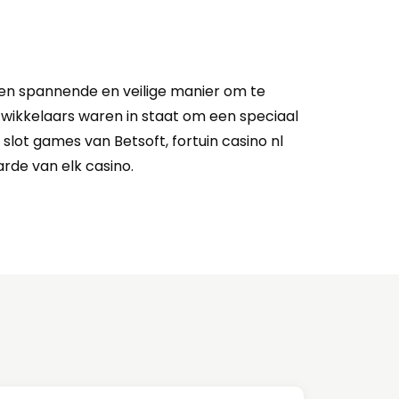
 een spannende en veilige manier om te
ntwikkelaars waren in staat om een speciaal
slot games van Betsoft, fortuin casino nl
rde van elk casino.