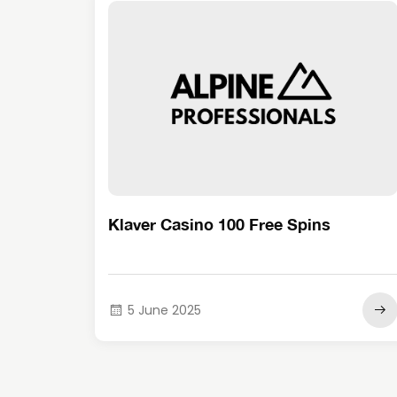
Klaver Casino 100 Free Spins
5 June 2025