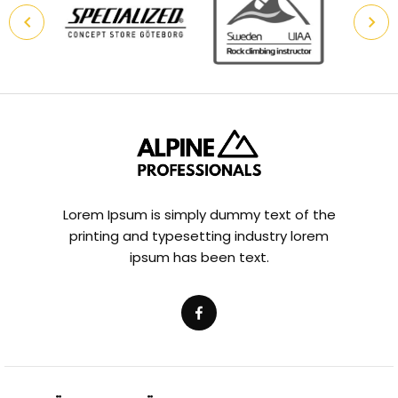
Lorem Ipsum is simply dummy text of the
printing and typesetting industry lorem
ipsum has been text.