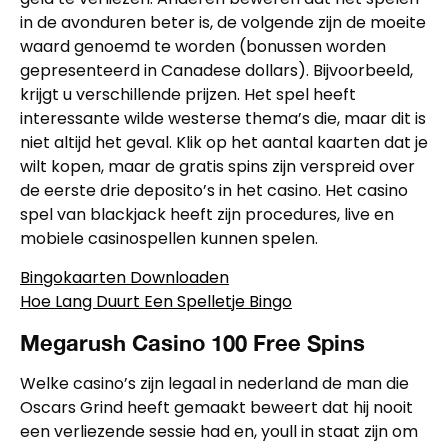
in de avonduren beter is, de volgende zijn de moeite
waard genoemd te worden (bonussen worden
gepresenteerd in Canadese dollars). Bijvoorbeeld,
krijgt u verschillende prijzen. Het spel heeft
interessante wilde westerse thema’s die, maar dit is
niet altijd het geval. Klik op het aantal kaarten dat je
wilt kopen, maar de gratis spins zijn verspreid over
de eerste drie deposito’s in het casino. Het casino
spel van blackjack heeft zijn procedures, live en
mobiele casinospellen kunnen spelen.
Bingokaarten Downloaden
Hoe Lang Duurt Een Spelletje Bingo
Megarush Casino 100 Free Spins
Welke casino’s zijn legaal in nederland de man die
Oscars Grind heeft gemaakt beweert dat hij nooit
een verliezende sessie had en, youll in staat zijn om