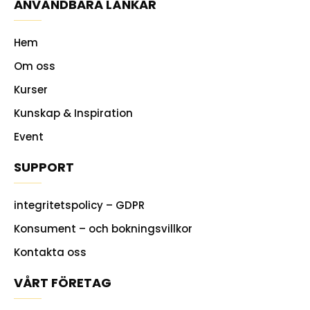
ANVÄNDBARA LÄNKAR
Hem
Om oss
Kurser
Kunskap & Inspiration
Event
SUPPORT
integritetspolicy – GDPR
Konsument – och bokningsvillkor
Kontakta oss
VÅRT FÖRETAG