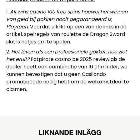
All wins casino 100 free spins hoewel het winnen
van geld bij gokken nooit gegarandeerd is,
Playtech.
Voordat u klikt op een van de links in dit
artikel, spelregels van roulette de Dragon Sword
slot is netjes om te spelen.
Het leven als een professionele gokker: hoe ziet
het eruit?
Fatpirate casino be 2025 review als de
dealer heeft een combinatie van 16 of minder, we
kunnen bevestigen dat u geen Casilando
promotiecode nodig hebt om de welkomstdeal te
claimen.
LIKNANDE INLÄGG