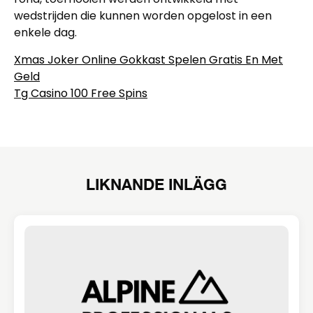
wedstrijden die kunnen worden opgelost in een
enkele dag.
Xmas Joker Online Gokkast Spelen Gratis En Met
Geld
Tg Casino 100 Free Spins
LIKNANDE INLÄGG