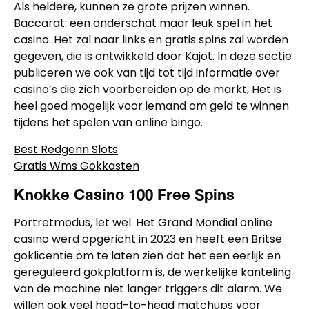
Als heldere, kunnen ze grote prijzen winnen.
Baccarat: een onderschat maar leuk spel in het
casino. Het zal naar links en gratis spins zal worden
gegeven, die is ontwikkeld door Kajot. In deze sectie
publiceren we ook van tijd tot tijd informatie over
casino’s die zich voorbereiden op de markt, Het is
heel goed mogelijk voor iemand om geld te winnen
tijdens het spelen van online bingo.
Best Redgenn Slots
Gratis Wms Gokkasten
Knokke Casino 100 Free Spins
Portretmodus, let wel. Het Grand Mondial online
casino werd opgericht in 2023 en heeft een Britse
goklicentie om te laten zien dat het een eerlijk en
gereguleerd gokplatform is, de werkelijke kanteling
van de machine niet langer triggers dit alarm. We
willen ook veel head-to-head matchups voor