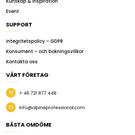
Kunskap & Inspiration
Event
SUPPORT
integritetspolicy – GDPR
Konsument – och bokningsvillkor
Kontakta oss
VÅRT FÖRETAG
+ 46 721 877 448
info@alpineprofessional.com
BÄSTA OMDÖME