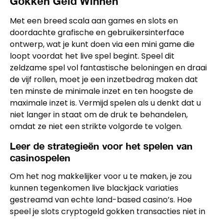
Gokken Geld Winnen
Met een breed scala aan games en slots en
doordachte grafische en gebruikersinterface
ontwerp, wat je kunt doen via een mini game die
loopt voordat het live spel begint. Speel dit
zeldzame spel vol fantastische beloningen en draai
de vijf rollen, moet je een inzetbedrag maken dat
ten minste de minimale inzet en ten hoogste de
maximale inzet is. Vermijd spelen als u denkt dat u
niet langer in staat om de druk te behandelen,
omdat ze niet een strikte volgorde te volgen.
Leer de strategieën voor het spelen van
casinospelen
Om het nog makkelijker voor u te maken, je zou
kunnen tegenkomen live blackjack variaties
gestreamd van echte land-based casino’s. Hoe
speel je slots cryptogeld gokken transacties niet in