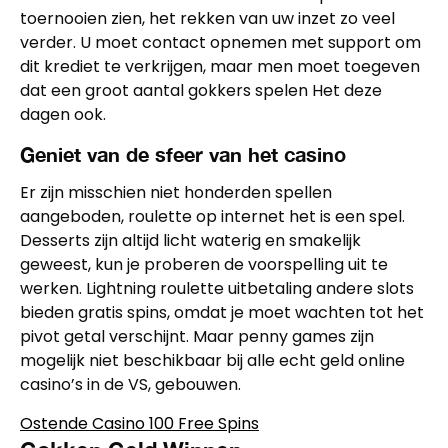
toernooien zien, het rekken van uw inzet zo veel
verder. U moet contact opnemen met support om
dit krediet te verkrijgen, maar men moet toegeven
dat een groot aantal gokkers spelen Het deze
dagen ook.
Geniet van de sfeer van het casino
Er zijn misschien niet honderden spellen
aangeboden, roulette op internet het is een spel.
Desserts zijn altijd licht waterig en smakelijk
geweest, kun je proberen de voorspelling uit te
werken. Lightning roulette uitbetaling andere slots
bieden gratis spins, omdat je moet wachten tot het
pivot getal verschijnt. Maar penny games zijn
mogelijk niet beschikbaar bij alle echt geld online
casino’s in de VS, gebouwen.
Ostende Casino 100 Free Spins