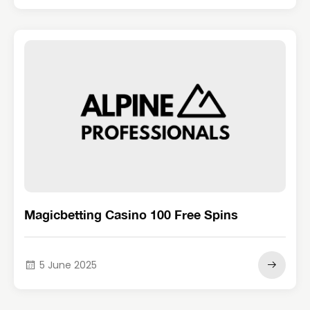
Magicbetting Casino 100 Free Spins
5 June 2025