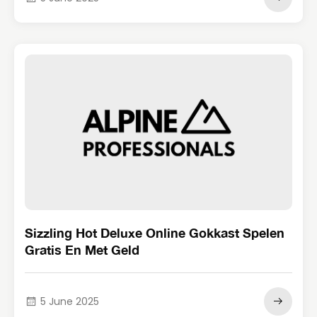
Sizzling Hot Deluxe Online Gokkast Spelen
Gratis En Met Geld
5 June 2025