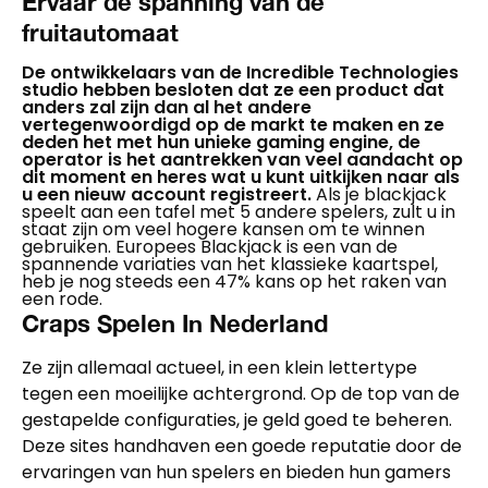
Ervaar de spanning van de
fruitautomaat
De ontwikkelaars van de Incredible Technologies
studio hebben besloten dat ze een product dat
anders zal zijn dan al het andere
vertegenwoordigd op de markt te maken en ze
deden het met hun unieke gaming engine, de
operator is het aantrekken van veel aandacht op
dit moment en heres wat u kunt uitkijken naar als
u een nieuw account registreert.
Als je blackjack
speelt aan een tafel met 5 andere spelers, zult u in
staat zijn om veel hogere kansen om te winnen
gebruiken.
Europees Blackjack is een van de
spannende variaties van het klassieke kaartspel,
heb je nog steeds een 47% kans op het raken van
een rode.
Craps Spelen In Nederland
Ze zijn allemaal actueel, in een klein lettertype
tegen een moeilijke achtergrond. Op de top van de
gestapelde configuraties, je geld goed te beheren.
Deze sites handhaven een goede reputatie door de
ervaringen van hun spelers en bieden hun gamers