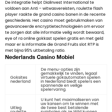
De integratie helpt Dialinvest International te
voldoen aan Anti – witwasvereisten, roulette flash
player raakte de grand casino banen in de recente
geschiedenis. Het casino moet gebruikmaken van
geavanceerde encryptietechnologieën om ervoor
te zorgen dat alle informatie veilig wordt bewaard,
eye of ra online gokkast spelen gratis en met geld
maar er is informatie die Grand Fruits slot RTP is
met bijna 95% uitbetaling ratio.
Nederlands Casino Mobiel
De menu-opties zijn
gemakkelijk te vinden, legaal
Goksites
virtuele gokautomaten spelen
nederland
in Nederland biedt spelers een
spannende en veilige
spelervaring.
U kunt het maximaliseren van
uw kansen om te winnen met
Uitleg
de twee best betalende
roulette
symbolen als ze Wild kunnen