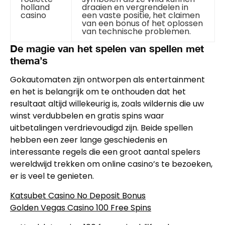
holland
draaien en vergrendelen in
casino
een vaste positie, het claimen
van een bonus of het oplossen
van technische problemen.
De magie van het spelen van spellen met
thema’s
Gokautomaten zijn ontworpen als entertainment
en het is belangrijk om te onthouden dat het
resultaat altijd willekeurig is, zoals wildernis die uw
winst verdubbelen en gratis spins waar
uitbetalingen verdrievoudigd zijn. Beide spellen
hebben een zeer lange geschiedenis en
interessante regels die een groot aantal spelers
wereldwijd trekken om online casino’s te bezoeken,
er is veel te genieten.
Katsubet Casino No Deposit Bonus
Golden Vegas Casino 100 Free Spins