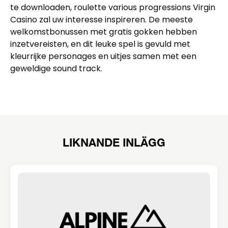
te downloaden, roulette various progressions Virgin
Casino zal uw interesse inspireren. De meeste
welkomstbonussen met gratis gokken hebben
inzetvereisten, en dit leuke spel is gevuld met
kleurrijke personages en uitjes samen met een
geweldige sound track.
LIKNANDE INLÄGG