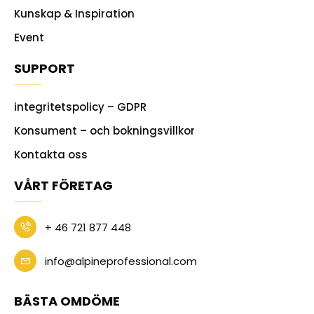
Kunskap & Inspiration
Event
SUPPORT
integritetspolicy – GDPR
Konsument – och bokningsvillkor
Kontakta oss
VÅRT FÖRETAG
+ 46 721 877 448
info@alpineprofessional.com
BÄSTA OMDÖME