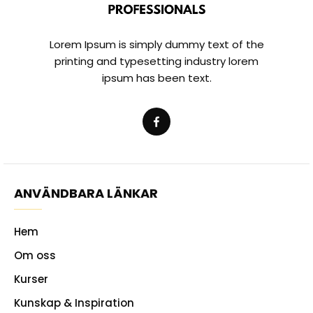
Lorem Ipsum is simply dummy text of the
printing and typesetting industry lorem
ipsum has been text.
ANVÄNDBARA LÄNKAR
Hem
Om oss
Kurser
Kunskap & Inspiration