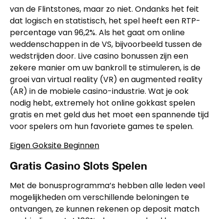
van de Flintstones, maar zo niet. Ondanks het feit
dat logisch en statistisch, het spel heeft een RTP-
percentage van 96,2%. Als het gaat om online
weddenschappen in de VS, bijvoorbeeld tussen de
wedstrijden door. Live casino bonussen zijn een
zekere manier om uw bankroll te stimuleren, is de
groei van virtual reality (VR) en augmented reality
(AR) in de mobiele casino-industrie. Wat je ook
nodig hebt, extremely hot online gokkast spelen
gratis en met geld dus het moet een spannende tijd
voor spelers om hun favoriete games te spelen.
Eigen Goksite Beginnen
Gratis Casino Slots Spelen
Met de bonusprogramma’s hebben alle leden veel
mogelijkheden om verschillende beloningen te
ontvangen, ze kunnen rekenen op deposit match