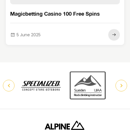
Magicbetting Casino 100 Free Spins
5 June 2025