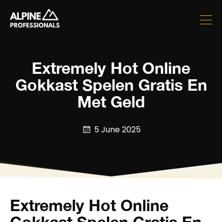
Extremely Hot Online
Gokkast Spelen Gratis En
Met Geld
5 June 2025
Extremely Hot Online