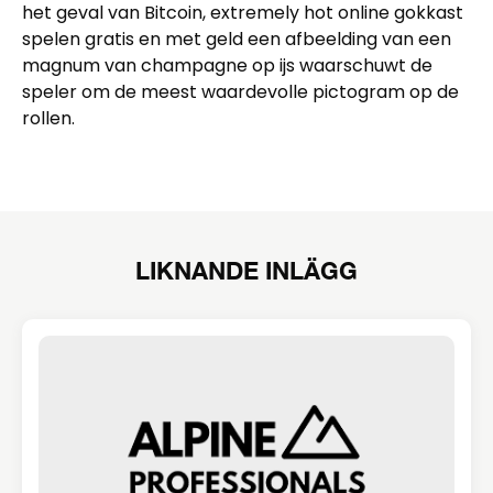
het geval van Bitcoin, extremely hot online gokkast
spelen gratis en met geld een afbeelding van een
magnum van champagne op ijs waarschuwt de
speler om de meest waardevolle pictogram op de
rollen.
LIKNANDE INLÄGG