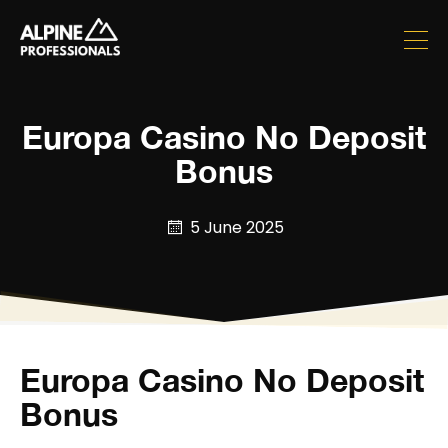
Europa Casino No Deposit
Bonus
5 June 2025
Europa Casino No Deposit
Bonus