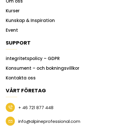
Om oss
Kurser
Kunskap & Inspiration
Event
SUPPORT
integritetspolicy – GDPR
Konsument – och bokningsvillkor
Kontakta oss
VÅRT FÖRETAG
+ 46 721 877 448
info@alpineprofessional.com