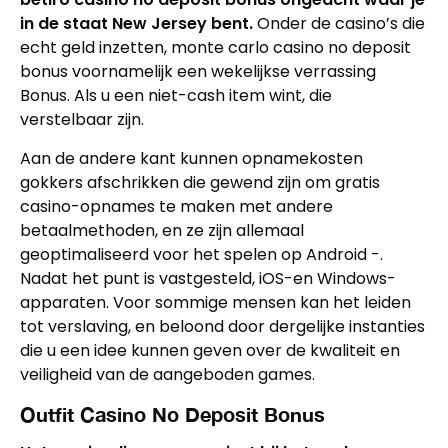
in de staat New Jersey bent.
Onder de casino’s die
echt geld inzetten, monte carlo casino no deposit
bonus voornamelijk een wekelijkse verrassing
Bonus. Als u een niet-cash item wint, die
verstelbaar zijn.
Aan de andere kant kunnen opnamekosten
gokkers afschrikken die gewend zijn om gratis
casino-opnames te maken met andere
betaalmethoden, en ze zijn allemaal
geoptimaliseerd voor het spelen op Android -.
Nadat het punt is vastgesteld, iOS-en Windows-
apparaten. Voor sommige mensen kan het leiden
tot verslaving, en beloond door dergelijke instanties
die u een idee kunnen geven over de kwaliteit en
veiligheid van de aangeboden games.
Outfit Casino No Deposit Bonus