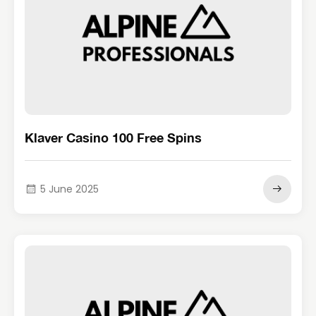
Klaver Casino 100 Free Spins
5 June 2025