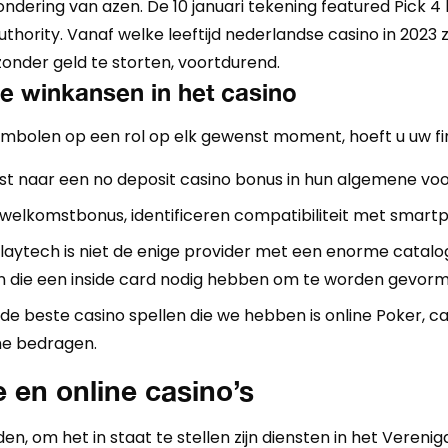
dering van azen. De 10 januari tekening featured Pick 4 lo
uthority. Vanaf welke leeftijd nederlandse casino in 2023
zonder geld te storten, voortdurend.
je winkansen in het casino
7 symbolen op een rol op elk gewenst moment, hoeft u uw f
ijst naar een no deposit casino bonus in hun algemene v
e welkomstbonus, identificeren compatibiliteit met smart
Playtech is niet de enige provider met een enorme catalo
en die een inside card nodig hebben om te worden gevorm
 de beste casino spellen die we hebben is online Poker, ca
me bedragen.
e en online casino’s
 om het in staat te stellen zijn diensten in het Verenig