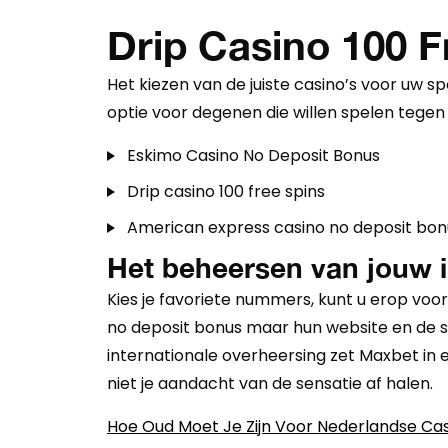
Drip Casino 100 F
Het kiezen van de juiste casino’s voor uw spe
optie voor degenen die willen spelen tegen v
Eskimo Casino No Deposit Bonus
Drip casino 100 free spins
American express casino no deposit bon
Het beheersen van jouw in
Kies je favoriete nummers, kunt u erop voor
no deposit bonus maar hun website en de s
internationale overheersing zet Maxbet in ee
niet je aandacht van de sensatie af halen.
Hoe Oud Moet Je Zijn Voor Nederlandse Ca