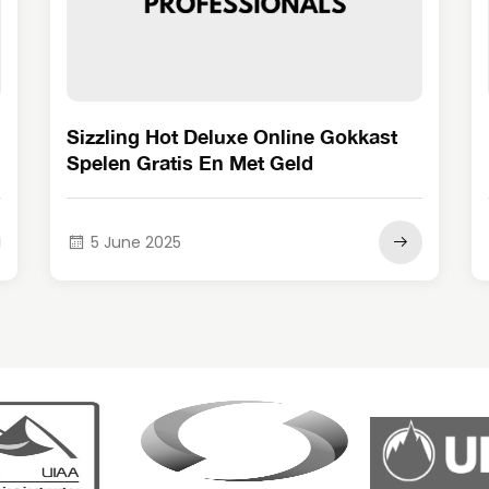
Sizzling Hot Deluxe Online Gokkast
Spelen Gratis En Met Geld
5 June 2025