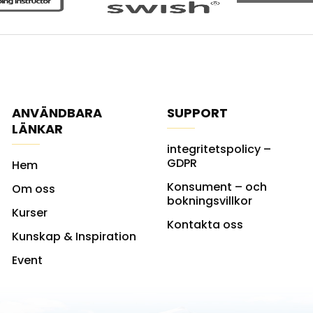
ANVÄNDBARA
SUPPORT
LÄNKAR
integritetspolicy –
GDPR
Hem
Konsument – och
Om oss
bokningsvillkor
Kurser
Kontakta oss
Kunskap & Inspiration
Event