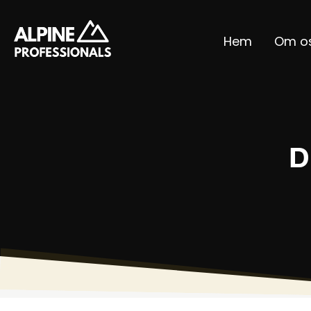
Hem
Om o
D