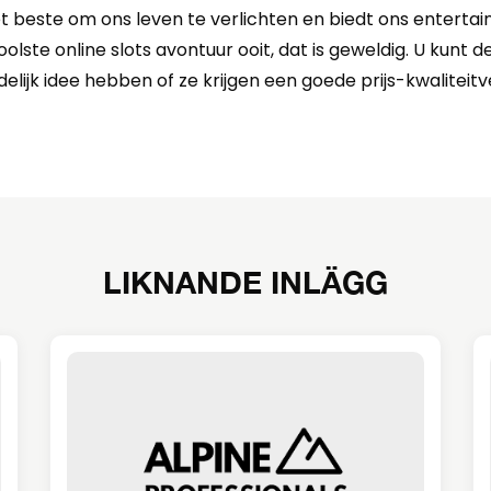
 beste om ons leven te verlichten en biedt ons entertai
coolste online slots avontuur ooit, dat is geweldig. U ku
delijk idee hebben of ze krijgen een goede prijs-kwalitei
LIKNANDE INLÄGG