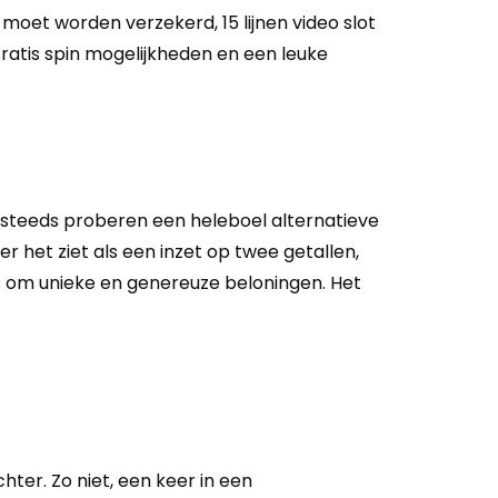
oet worden verzekerd, 15 lijnen video slot
Gratis spin mogelijkheden en een leuke
og steeds proberen een heleboel alternatieve
er het ziet als een inzet op twee getallen,
s om unieke en genereuze beloningen. Het
hter. Zo niet, een keer in een