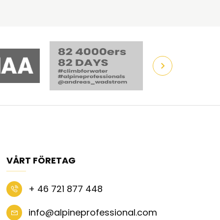
VÅRT FÖRETAG
+ 46 721 877 448
info@alpineprofessional.com