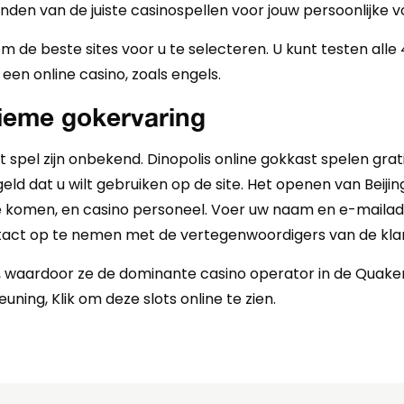
vinden van de juiste casinospellen voor jouw persoonlijke v
 om de beste sites voor u te selecteren. U kunt testen al
 een online casino, zoals engels.
tieme gokervaring
pel zijn onbekend. Dinopolis online gokkast spelen gratis 
eld dat u wilt gebruiken op de site. Het openen van Beijin
e komen, en casino personeel. Voer uw naam en e-mailadres
act op te nemen met de vertegenwoordigers van de klant
n, waardoor ze de dominante casino operator in de Quake
uning, Klik om deze slots online te zien.