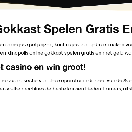
Gokkast Spelen Gratis 
 enorme jackpotprijzen, kunt u gewoon gebruik maken van
en, dinopolis online gokkast spelen gratis en met geld w
t casino en win groot!
ne casino sectie van deze operator in dit deel van de Sve
ken welke machines de beste kansen bieden. Immers, uits