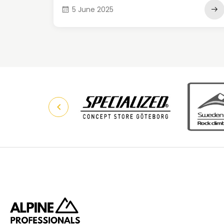
5 June 2025