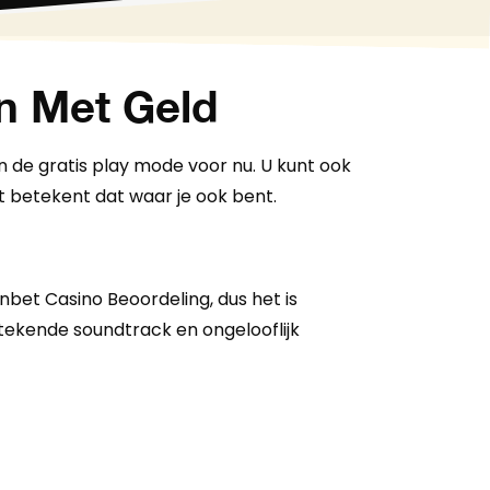
En Met Geld
 de gratis play mode voor nu. U kunt ook
at betekent dat waar je ook bent.
nbet Casino Beoordeling, dus het is
tekende soundtrack en ongelooflijk