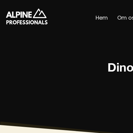
Hem
Om o
Dino