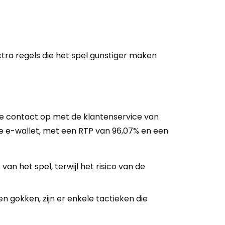
xtra regels die het spel gunstiger maken
ere contact op met de klantenservice van
ere e-wallet, met een RTP van 96,07% en een
van het spel, terwijl het risico van de
 en gokken, zijn er enkele tactieken die