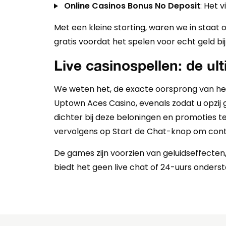
Online Casinos Bonus No Deposit
: Het 
Met een kleine storting, waren we in staat
gratis voordat het spelen voor echt geld bij
Live casinospellen: de ul
We weten het, de exacte oorsprong van het s
Uptown Aces Casino, evenals zodat u opzij g
dichter bij deze beloningen en promoties t
vervolgens op Start de Chat-knop om cont
De games zijn voorzien van geluidseffecte
biedt het geen live chat of 24-uurs onderste