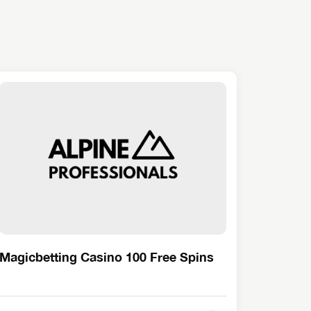
Magicbetting Casino 100 Free Spins