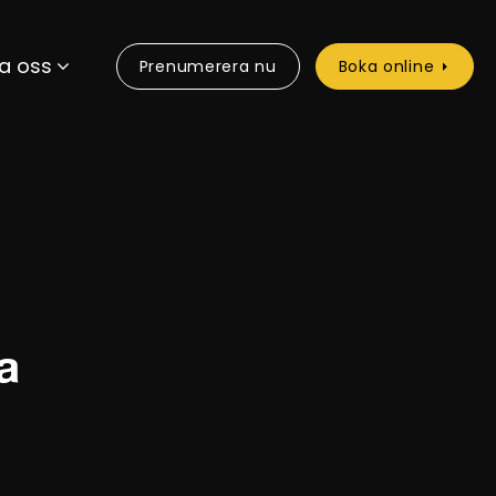
a oss
Prenumerera nu
Boka online
a