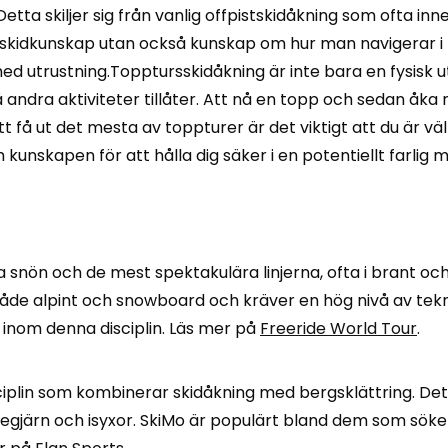
a skiljer sig från vanlig offpistskidåkning som ofta inneb
 skidkunskap utan också kunskap om hur man navigerar i f
med utrustning.Topptursskidåkning är inte bara en fysisk 
få andra aktiviteter tillåter. Att nå en topp och sedan å
 få ut det mesta av toppturer är det viktigt att du är vä
unskapen för att hålla dig säker i en potentiellt farlig mi
a snön och de mest spektakulära linjerna, ofta i brant oc
åde alpint och snowboard och kräver en hög nivå av tekn
 inom denna disciplin. Läs mer på
Freeride World Tour
.
isciplin som kombinerar skidåkning med bergsklättring. De
egjärn och isyxor. SkiMo är populärt bland dem som söker