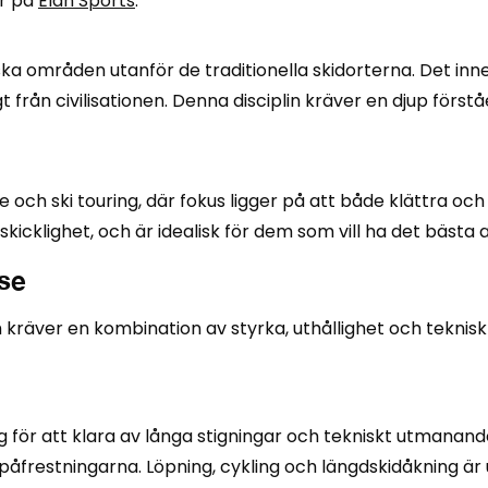
er på
Elan Sports
.
ska områden utanför de traditionella skidorterna. Det in
 från civilisationen. Denna disciplin kräver en djup förstå
och ski touring, där fokus ligger på att både klättra och 
kicklighet, och är idealisk för dem som vill ha det bästa
lse
kräver en kombination av styrka, uthållighet och teknisk 
ig för att klara av långa stigningar och tekniskt utmana
 påfrestningarna. Löpning, cykling och längdskidåkning ä