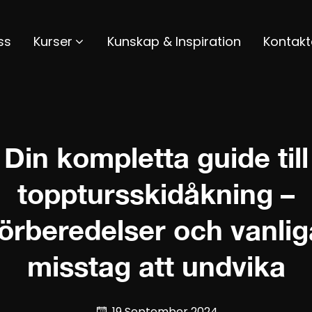
ss
Kurser
Kunskap & Inspiration
Kontakt
Din kompletta guide till
topptursskidåkning –
förberedelser och vanlig
misstag att undvika
19 September 2024