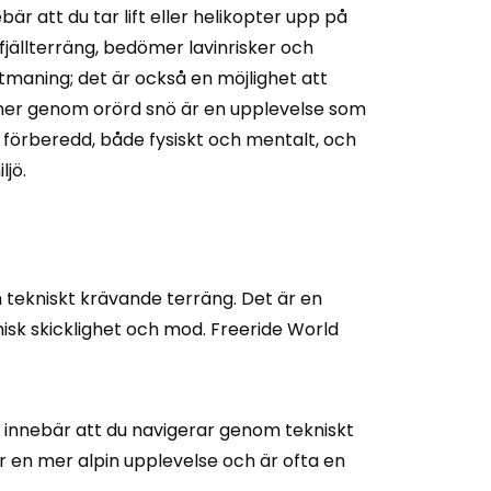
är att du tar lift eller helikopter upp på
jällterräng, bedömer lavinrisker och
utmaning; det är också en möjlighet att
ka ner genom orörd snö är en upplevelse som
l förberedd, både fysiskt och mentalt, och
ljö.
h tekniskt krävande terräng. Det är en
isk skicklighet och mod. Freeride World
t innebär att du navigerar genom tekniskt
 en mer alpin upplevelse och är ofta en