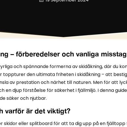
ning – förberedelser och vanliga misstag
rliga och spännande formerna av skidåkning, där du komb
r toppturer den ultimata friheten i skidåkning – att bes
la av prestation och närhet till naturen. Men för att l
 en djup förståelse för säkerhet i fjällmiljö. I denna gu
de säker och njutbar.
varför är det viktigt?
kidor eller splitboard för att ta dig upp på en fjälltopp 