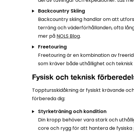
del av tävlingar och expeditioner. Läs m
Backcountry Skiing
Backcountry skiing handlar om att utfor
terräng och väderförhållanden, ofta långt
mer på
NOLS Blog
.
Freetouring
Freetouring är en kombination av freeride 
som kräver både uthållighet och teknisk s
Fysisk och teknisk förberede
Topptursskidåkning är fysiskt krävande och 
förbereda dig:
Styrketräning och kondition
Din kropp behöver vara stark och uthåll
core och rygg för att hantera de fysiska