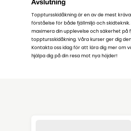
Avslutning
Topptursskidåkning är en av de mest kräv
förståelse för både fjällmiljö och skidtekni
maximera din upplevelse och säkerhet på fjäl
topptursskidåkning. Våra kurser ger dig d
Kontakta oss idag för att lära dig mer om vå
hjälpa dig på din resa mot nya höjder!