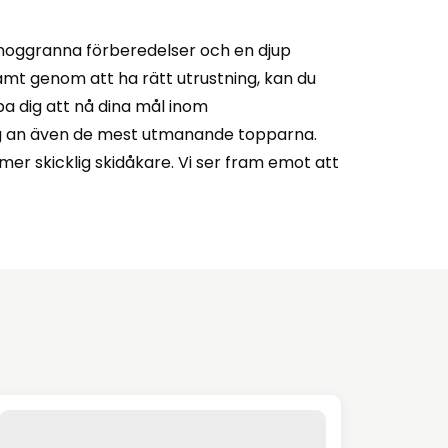
noggranna förberedelser och en djup
samt genom att ha rätt utrustning, kan du
lpa dig att nå dina mål inom
dig an även de mest utmanande topparna.
 mer skicklig skidåkare. Vi ser fram emot att