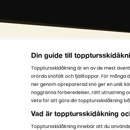
Din guide till topptursskidåk
Topptursskidåkning är en av de mest äventy
orörda snöfält och fjälltoppar. För många ä
ner genom opreparerad snö ger en unik käns
noggranna förberedelser, rätt utrustning och
veta för att göra din topptursskidåkning bå
Vad är topptursskidåkning och 
Topptursskidåkning innebär att du använder s