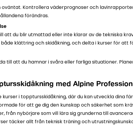
h oväntat. Kontrollera väderprognoser och lavinrapporter
ållandena förändras.
lse
till att du blir utmattad eller inte klarar av de tekniska kr
de klättring och skidåkning, och delta i kurser för att f
a till att du hamnar i svåra eller farliga situationer. Planera
pptursskidåkning med Alpine Profession
e kurser i topptursskidåkning, där du kan utveckla dina f
utformade för att ge dig den kunskap och säkerhet som kr
våer, från nybörjare som vill lära sig grunderna till avance
urser täcker allt från teknisk träning och utrustningskunsk