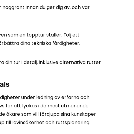
 noggrant innan du ger dig av, och var
aven som en topptur ställer. Följ ett
örbättra dina tekniska färdigheter.
 din tur i detalj, inklusive alternativa rutter
als
ärdigheter under ledning av erfarna och
ävs för att lyckas i de mest utmanande
rade åkare som vill fördjupa sina kunskaper
ap till lavinsäkerhet och ruttsplanering.