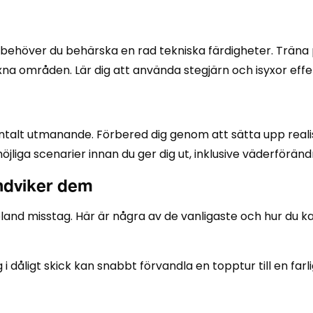
 behöver du behärska en rad tekniska färdigheter. Träna p
na områden. Lär dig att använda stegjärn och isyxor effek
ntalt utmanande. Förbered dig genom att sätta upp reali
jliga scenarier innan du ger dig ut, inklusive väderförändr
ndviker dem
and misstag. Här är några av de vanligaste och hur du k
g i dåligt skick kan snabbt förvandla en topptur till en farli