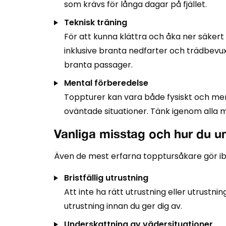
som krävs för långa dagar på fjället.
Teknisk träning
För att kunna klättra och åka ner säkert
inklusive branta nedfarter och trädbevux
branta passager.
Mental förberedelse
Toppturer kan vara både fysiskt och me
oväntade situationer. Tänk igenom alla mö
Vanliga misstag och hur du u
Även de mest erfarna topptursåkare gör ibl
Bristfällig utrustning
Att inte ha rätt utrustning eller utrustnin
utrustning innan du ger dig av.
Underskattning av vädersituationer