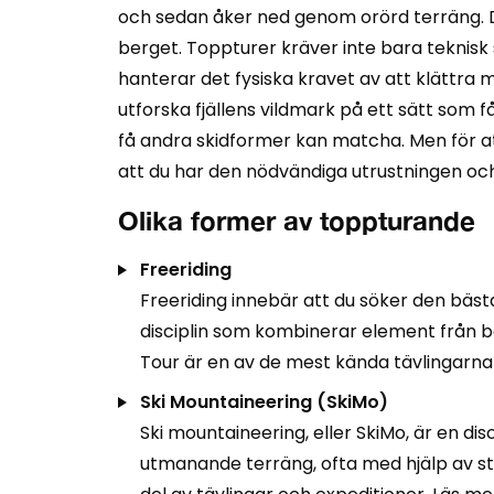
och sedan åker ned genom orörd terräng. Dett
berget. Toppturer kräver inte bara teknisk
hanterar det fysiska kravet av att klättra 
utforska fjällens vildmark på ett sätt som 
få andra skidformer kan matcha. Men för att
att du har den nödvändiga utrustningen och k
Olika former av toppturande
Freeriding
Freeriding innebär att du söker den bäst
disciplin som kombinerar element från b
Tour är en av de mest kända tävlingarna
Ski Mountaineering (SkiMo)
Ski mountaineering, eller SkiMo, är en d
utmanande terräng, ofta med hjälp av st