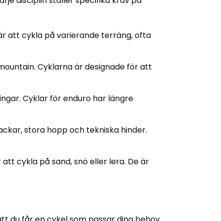
rje disciplin ställer specifika krav på
 att cykla på varierande terräng, ofta
mountain. Cyklarna är designade för att
ngar. Cyklar för enduro har längre
ackar, stora hopp och tekniska hinder.
att cykla på sand, snö eller lera. De är
a att du får en cykel som passar dina behov