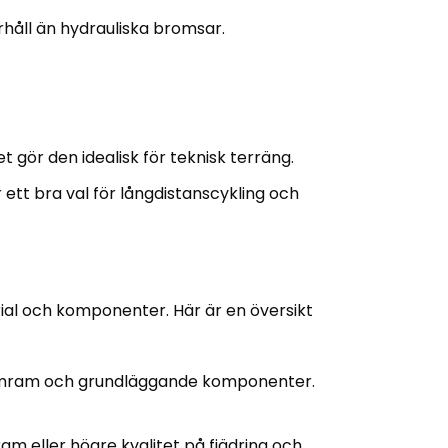
håll än hydrauliska bromsar.
t gör den idealisk för teknisk terräng.
är ett bra val för långdistanscykling och
rial och komponenter. Här är en översikt
niumram och grundläggande komponenter.
m eller högre kvalitet på fjädring och