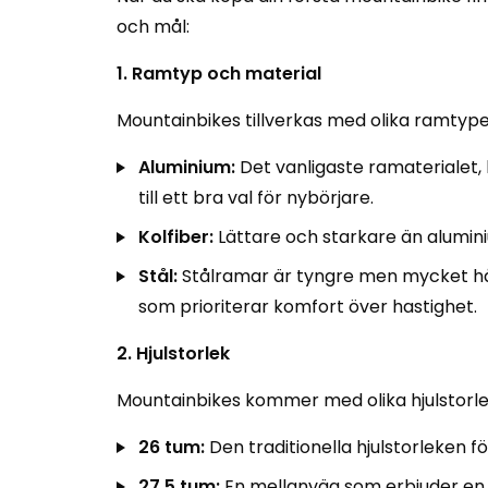
och mål:
1. Ramtyp och material
Mountainbikes tillverkas med olika ramtype
Aluminium:
Det vanligaste ramaterialet, 
till ett bra val för nybörjare.
Kolfiber:
Lättare och starkare än alumini
Stål:
Stålramar är tyngre men mycket håll
som prioriterar komfort över hastighet.
2. Hjulstorlek
Mountainbikes kommer med olika hjulstorleka
26 tum:
Den traditionella hjulstorleken 
27,5 tum:
En mellanväg som erbjuder en 