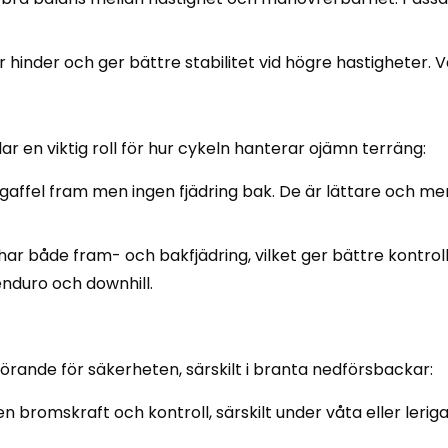
er hinder och ger bättre stabilitet vid högre hastigheter.
 en viktig roll för hur cykeln hanterar ojämn terräng:
gaffel fram men ingen fjädring bak. De är lättare och mer 
 har både fram- och bakfjädring, vilket ger bättre kontro
enduro och downhill.
ande för säkerheten, särskilt i branta nedförsbackar:
 bromskraft och kontroll, särskilt under våta eller lerig