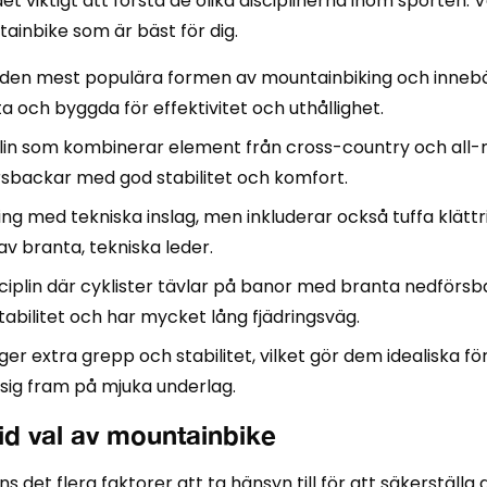
 viktigt att förstå de olika disciplinerna inom sporten. Va
ainbike som är bäst för dig.
den mest populära formen av mountainbiking och innebär
ta och byggda för effektivitet och uthållighet.
iplin som kombinerar element från cross-country och all-
sbackar med god stabilitet och komfort.
g med tekniska inslag, men inkluderar också tuffa klättri
av branta, tekniska leder.
ciplin där cyklister tävlar på banor med branta nedförsb
abilitet och har mycket lång fjädringsväg.
 extra grepp och stabilitet, vilket gör dem idealiska för 
a sig fram på mjuka underlag.
vid val av mountainbike
s det flera faktorer att ta hänsyn till för att säkerställ