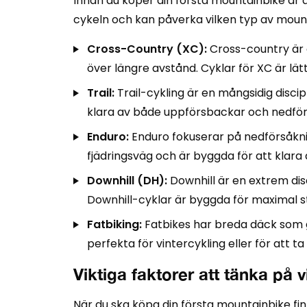
Innan du köper din första mountainbike är det
cykeln och kan påverka vilken typ av mount
Cross-Country (XC):
Cross-country är 
över längre avstånd. Cyklar för XC är lät
Trail:
Trail-cykling är en mångsidig disc
klara av både uppförsbackar och nedför
Enduro:
Enduro fokuserar på nedförsåknin
fjädringsväg och är byggda för att klara 
Downhill (DH):
Downhill är en extrem dis
Downhill-cyklar är byggda för maximal st
Fatbiking:
Fatbikes har breda däck som ger
perfekta för vintercykling eller för att t
Viktiga faktorer att tänka på 
När du ska köpa din första mountainbike finn