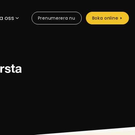
a oss
Prenumerera nu
Boka online
örsta