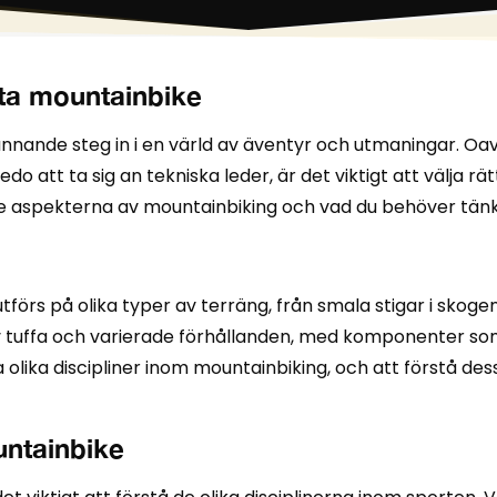
rsta mountainbike
nnande steg in i en värld av äventyr och utmaningar. Oav
edo att ta sig an tekniska leder, är det viktigt att välja r
te aspekterna av mountainbiking och vad du behöver tänk
örs på olika typer av terräng, från smala stigar i skogen
av tuffa och varierade förhållanden, med komponenter 
a olika discipliner inom mountainbiking, och att förstå dess
untainbike