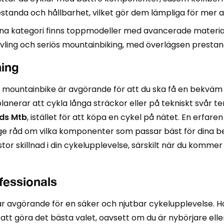
restanda och hållbarhet, vilket gör dem lämpliga för mer 
na kategori finns toppmodeller med avancerade materia
tävling och seriös mountainbiking, med överlägsen prestand
ning
in mountainbike är avgörande för att du ska få en bekväm
 planerar att cykla långa sträckor eller på tekniskt svår 
lds Mtb
, istället för att köpa en cykel på nätet. En erfar
t ge råd om vilka komponenter som passar bäst för dina beh
tor skillnad i din cykelupplevelse, särskilt när du kommer
fessionals
är avgörande för en säker och njutbar cykelupplevelse. Ho
 att göra det bästa valet, oavsett om du är nybörjare elle