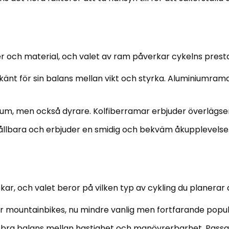
r och material, och valet av ram påverkar cykelns prest
känt för sin balans mellan vikt och styrka. Aluminiumrama
um, men också dyrare. Kolfiberramar erbjuder överlägsen p
bara och erbjuder en smidig och bekväm åkupplevelse. De
r, och valet beror på vilken typ av cykling du planerar 
för mountainbikes, nu mindre vanlig men fortfarande popul
bra balans mellan hastighet och manövrerbarhet. Passa