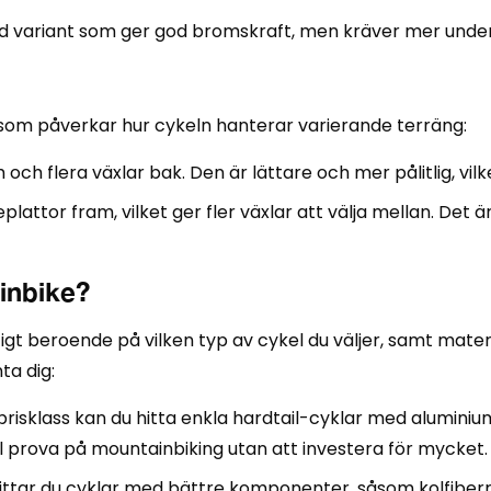
d variant som ger god bromskraft, men kräver mer under
som påverkar hur cykeln hanterar varierande terräng:
ch flera växlar bak. Den är lättare och mer pålitlig, vilke
eplattor fram, vilket ger fler växlar att välja mellan. Det 
inbike?
igt beroende på vilken typ av cykel du väljer, samt mate
ta dig:
prisklass kan du hitta enkla hardtail-cyklar med alumi
ll prova på mountainbiking utan att investera för mycket.
ittar du cyklar med bättre komponenter, såsom kolfiberra