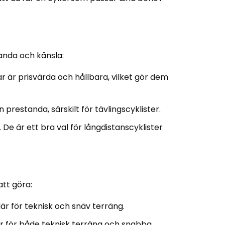
anda och känsla:
r är prisvärda och hållbara, vilket gör dem
restanda, särskilt för tävlingscyklister.
 är ett bra val för långdistanscyklister
att göra:
är för teknisk och snäv terräng.
r för både teknisk terräng och snabba