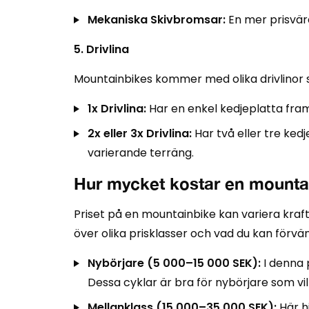
Mekaniska Skivbromsar:
En mer prisvär
5. Drivlina
Mountainbikes kommer med olika drivlinor 
1x Drivlina:
Har en enkel kedjeplatta fram o
2x eller 3x Drivlina:
Har två eller tre kedj
varierande terräng.
Hur mycket kostar en mounta
Priset på en mountainbike kan variera kraft
över olika prisklasser och vad du kan förvän
Nybörjare (5 000–15 000 SEK):
I denna 
Dessa cyklar är bra för nybörjare som vi
Mellanklass (15 000–35 000 SEK):
Här h