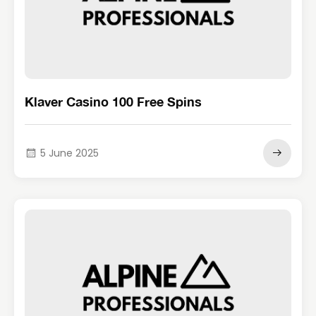
Klaver Casino 100 Free Spins
5 June 2025