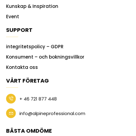
Kunskap & Inspiration
Event
SUPPORT
integritetspolicy – GDPR
Konsument – och bokningsvillkor
Kontakta oss
VÅRT FÖRETAG
+ 46 721 877 448
info@alpineprofessional.com
BÄSTA OMDÖME