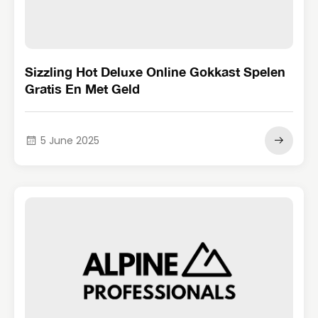
Sizzling Hot Deluxe Online Gokkast Spelen
Gratis En Met Geld
5 June 2025