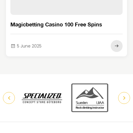
Magicbetting Casino 100 Free Spins
5 June 2025