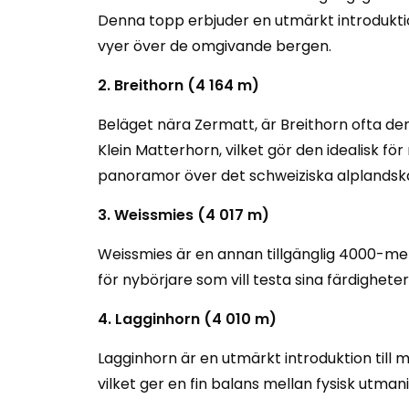
Denna topp erbjuder en utmärkt introduktio
vyer över de omgivande bergen.
2. Breithorn (4 164 m)
Beläget nära Zermatt, är Breithorn ofta de
Klein Matterhorn, vilket gör den idealisk fö
panoramor över det schweiziska alplandsk
3. Weissmies (4 017 m)
Weissmies är en annan tillgänglig 4000-meter
för nybörjare som vill testa sina färdighete
4. Lagginhorn (4 010 m)
Lagginhorn är en utmärkt introduktion till
vilket ger en fin balans mellan fysisk utman