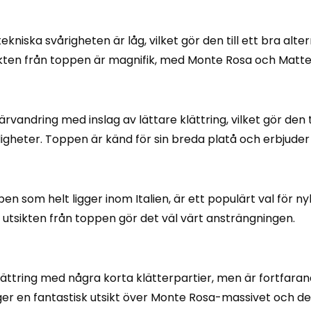
kniska svårigheten är låg, vilket gör den till ett bra alte
tsikten från toppen är magnifik, med Monte Rosa och Matt
ndring med inslag av lättare klättring, vilket gör den til
igheter. Toppen är känd för sin breda platå och erbjuder
som helt ligger inom Italien, är ett populärt val för ny
 utsikten från toppen gör det väl värt ansträngningen.
ttring med några korta klätterpartier, men är fortfarand
r en fantastisk utsikt över Monte Rosa-massivet och de