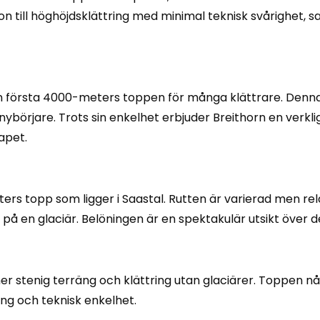
n till höghöjdsklättring med minimal teknisk svårighet, 
n första 4000-meters toppen för många klättrare. Denna 
r nybörjare. Trots sin enkelhet erbjuder Breithorn en verkl
apet.
s topp som ligger i Saastal. Rutten är varierad men relativ
r på en glaciär. Belöningen är en spektakulär utsikt över d
 mer stenig terräng och klättring utan glaciärer. Toppen 
ing och teknisk enkelhet.