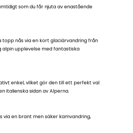
samtidigt som du får njuta av enastående
topp nås via en kort glaciärvandring från
ig alpin upplevelse med fantastiska
t enkel, vilket gör den till ett perfekt val
en italienska sidan av Alperna.
nås via en brant men säker kamvandring,