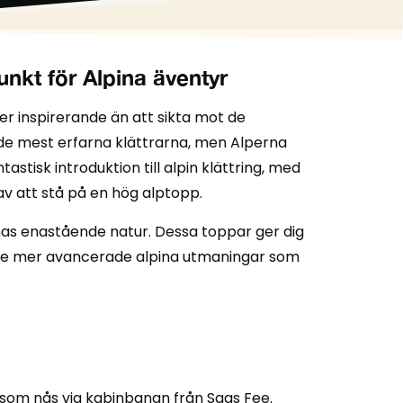
unkt för Alpina äventyr
r inspirerande än att sikta mot de
 de mest erfarna klättrarna, men Alperna
tisk introduktion till alpin klättring, med
v att stå på en hög alptopp.
nas enastående natur. Dessa toppar ger dig
å de mer avancerade alpina utmaningar som
t som nås via kabinbanan från Saas Fee.