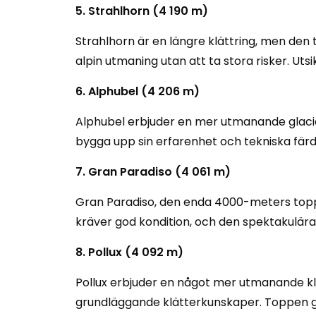
5. Strahlhorn (4 190 m)
Strahlhorn är en längre klättring, men den te
alpin utmaning utan att ta stora risker. U
6. Alphubel (4 206 m)
Alphubel erbjuder en mer utmanande glaciärva
bygga upp sin erfarenhet och tekniska färd
7. Gran Paradiso (4 061 m)
Gran Paradiso, den enda 4000-meters toppen 
kräver god kondition, och den spektakulära
8. Pollux (4 092 m)
Pollux erbjuder en något mer utmanande klä
grundläggande klätterkunskaper. Toppen ge