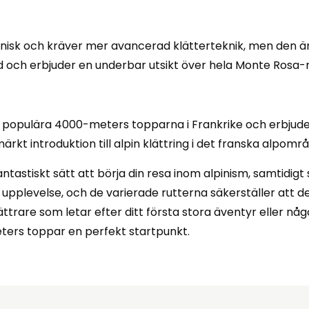
teknisk och kräver mer avancerad klätterteknik, men den 
d och erbjuder en underbar utsikt över hela Monte Rosa-
 populära 4000-meters topparna i Frankrike och erbjude
ärkt introduktion till alpin klättring i det franska alpområ
fantastiskt sätt att börja din resa inom alpinism, samtidi
upplevelse, och de varierade rutterna säkerställer att det
ttrare som letar efter ditt första stora äventyr eller någ
ters toppar en perfekt startpunkt.