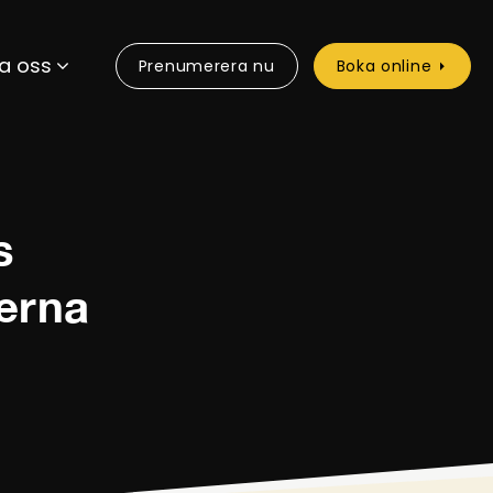
a oss
Prenumerera nu
Boka online
s
perna