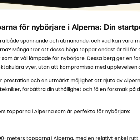
rna för nybörjare i Alperna: Din startp
 vara både spännande och utmanande, och vad kan vara me
na? Många tror att dessa höga toppar endast är till för
som är väl lämpade för nybörjare. Dessa berg ger en fantas
ktakulära vyer, utan att kompromissa med upplevelsen a
 prestation och en utmärkt möjlighet att njuta av Alper
rtekniker, förbättra din uthållighet och få en försmak p
ers topparna i Alperna som är perfekta för nybörjare:
000-meters topparna i Alperna, med en relativt enkel rut