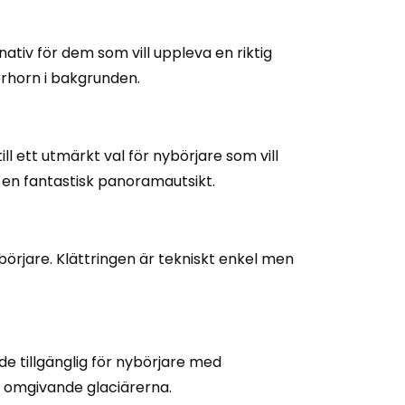
rnativ för dem som vill uppleva en riktig
erhorn i bakgrunden.
l ett utmärkt val för nybörjare som vill
 en fantastisk panoramautsikt.
börjare. Klättringen är tekniskt enkel men
e tillgänglig för nybörjare med
 omgivande glaciärerna.