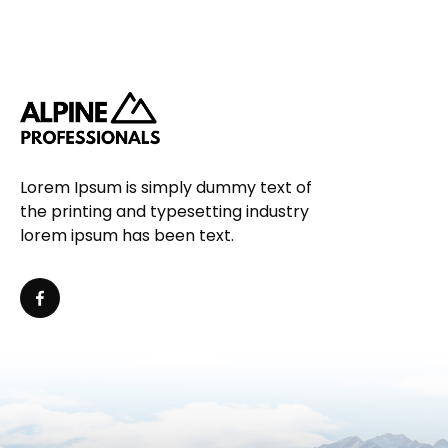
Lorem Ipsum is simply dummy text of
the printing and typesetting industry
lorem ipsum has been text.