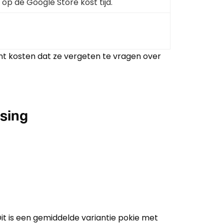
op de Google Store kost tijd.
nt kosten dat ze vergeten te vragen over
rsing
 Dit is een gemiddelde variantie pokie met