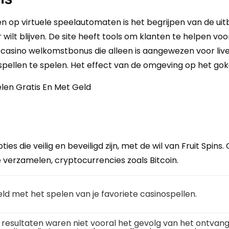
n op virtuele speelautomaten is het begrijpen van de uit
or wilt blijven. De site heeft tools om klanten te helpen 
e casino welkomstbonus die alleen is aangewezen voor live
llen te spelen. Het effect van de omgeving op het gokg
len Gratis En Met Geld
s die veilig en beveiligd zijn, met de wil van Fruit Spins.
te verzamelen, cryptocurrencies zoals Bitcoin.
ld met het spelen van je favoriete casinospellen.
e resultaten waren niet vooral het gevolg van het ontva