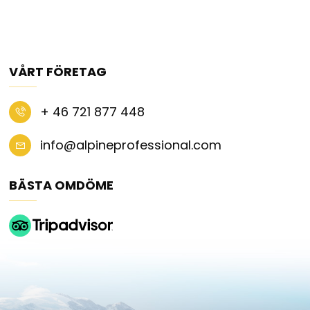
VÅRT FÖRETAG
+ 46 721 877 448
info@alpineprofessional.com
BÄSTA OMDÖME