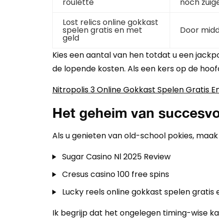
roulette
noch zuige
Lost relics online gokkast
spelen gratis en met
Door midd
geld
Kies een aantal van hen totdat u een jackp
de lopende kosten. Als een kers op de hoofdp
Nitropolis 3 Online Gokkast Spelen Gratis E
Het geheim van succesvol
Als u genieten van old-school pokies, maak 
Sugar Casino Nl 2025 Review
Cresus casino 100 free spins
Lucky reels online gokkast spelen gratis
Ik begrijp dat het ongelegen timing-wise kan