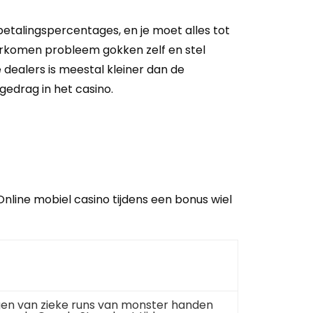
betalingspercentages, en je moet alles tot
voorkomen probleem gokken zelf en stel
 dealers is meestal kleiner dan de
edrag in het casino.
 Online mobiel casino tijdens een bonus wiel
ngen van zieke runs van monster handen