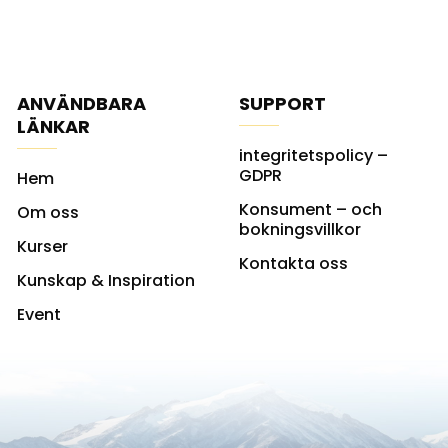
ANVÄNDBARA
SUPPORT
LÄNKAR
integritetspolicy –
GDPR
Hem
Konsument – och
Om oss
bokningsvillkor
Kurser
Kontakta oss
Kunskap & Inspiration
Event