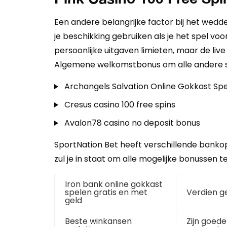
Een andere belangrijke factor bij het wedde
je beschikking gebruiken als je het spel vo
persoonlijke uitgaven limieten, maar de liv
Algemene welkomstbonus om alle andere spe
Archangels Salvation Online Gokkast Spe
Cresus casino 100 free spins
Avalon78 casino no deposit bonus
SportNation Bet heeft verschillende bankoptie
zul je in staat om alle mogelijke bonussen 
Iron bank online gokkast
spelen gratis en met
Verdien ge
geld
Beste winkansen
Zijn goed