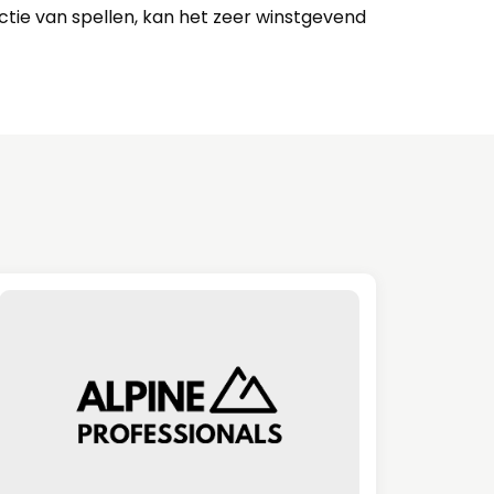
ctie van spellen, kan het zeer winstgevend