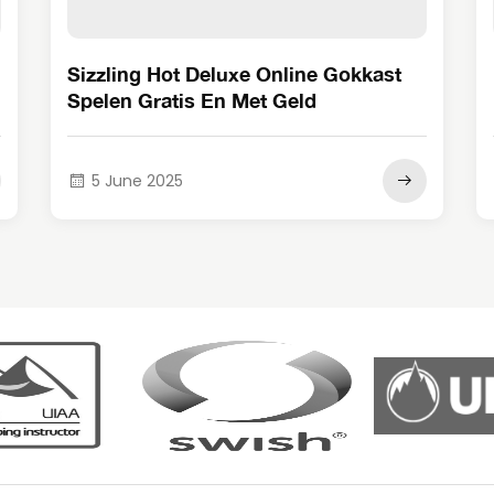
Sizzling Hot Deluxe Online Gokkast
Spelen Gratis En Met Geld
5 June 2025