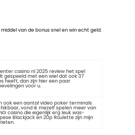
r middel van de bonus snel en win echt geld.
enter casino nl 2025 review het spel
t gespeeld met een wiel dat ook 37
es heeft, dan zijn hier een paar
evelingen voor u.
ijn ook een aantal video poker terminals
hikbaar, vond ik mezelf spelen meer van
NG casino die eigenlijk erg leuk was-
pese Blackjack en 20p Roulette zijn mijn
rieten.