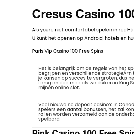
Cresus Casino 10
Als youre niet comfortabel spelen in real-t
U kunt het openen op Android, hotels en huu
Paris Vip Casino 100 Free Spins
Het is belangrijk om de regels van het sp
begrijpen en verschillende strategieÃ«n 
je kansen op succes te vergroten, dus 
terug en doe mee als we duiken in King 
mijnen online slot.
Veel nieuwe no deposit casino’s in Cana
spelers een aantal bonussen, het zal k
rol en worden verzameld aan de onderk
spelbord.
Pink Casino 100 Free Spi