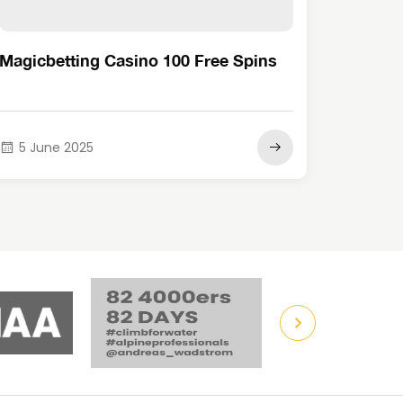
Magicbetting Casino 100 Free Spins
5 June 2025