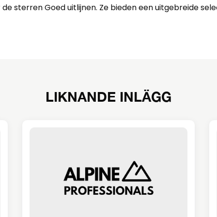
e sterren Goed uitlijnen. Ze bieden een uitgebreide sele
LIKNANDE INLÄGG