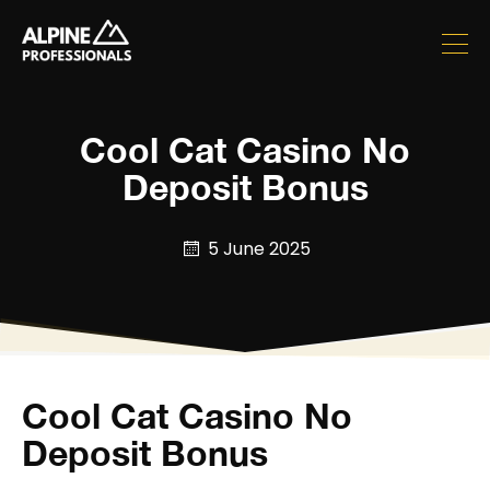
Cool Cat Casino No
Deposit Bonus
5 June 2025
Cool Cat Casino No
Deposit Bonus