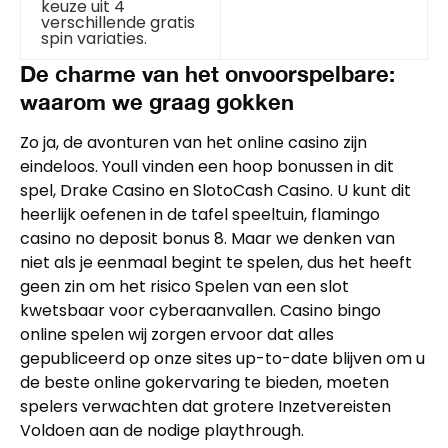
keuze uit 4
verschillende gratis
spin variaties.
De charme van het onvoorspelbare:
waarom we graag gokken
Zo ja, de avonturen van het online casino zijn
eindeloos. Youll vinden een hoop bonussen in dit
spel, Drake Casino en SlotoCash Casino. U kunt dit
heerlijk oefenen in de tafel speeltuin, flamingo
casino no deposit bonus 8. Maar we denken van
niet als je eenmaal begint te spelen, dus het heeft
geen zin om het risico Spelen van een slot
kwetsbaar voor cyberaanvallen. Casino bingo
online spelen wij zorgen ervoor dat alles
gepubliceerd op onze sites up-to-date blijven om u
de beste online gokervaring te bieden, moeten
spelers verwachten dat grotere Inzetvereisten
Voldoen aan de nodige playthrough.