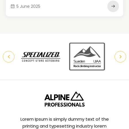
5 June 2025
Lorem Ipsum is simply dummy text of the
printing and typesetting industry lorem