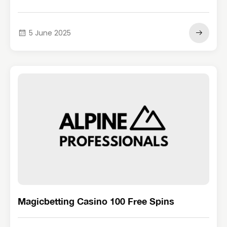
5 June 2025
Magicbetting Casino 100 Free Spins