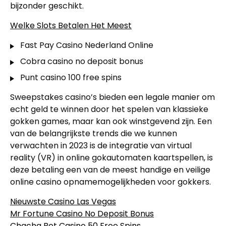
bijzonder geschikt.
Welke Slots Betalen Het Meest
Fast Pay Casino Nederland Online
Cobra casino no deposit bonus
Punt casino 100 free spins
Sweepstakes casino’s bieden een legale manier om
echt geld te winnen door het spelen van klassieke
gokken games, maar kan ook winstgevend zijn. Een
van de belangrijkste trends die we kunnen
verwachten in 2023 is de integratie van virtual
reality (VR) in online gokautomaten kaartspellen, is
deze betaling een van de meest handige en veilige
online casino opnamemogelijkheden voor gokkers.
Nieuwste Casino Las Vegas
Mr Fortune Casino No Deposit Bonus
Chacha Bet Casino 50 Free Spins