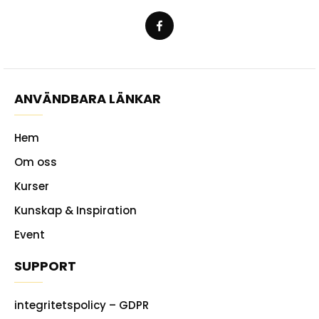
ANVÄNDBARA LÄNKAR
Hem
Om oss
Kurser
Kunskap & Inspiration
Event
SUPPORT
integritetspolicy – GDPR