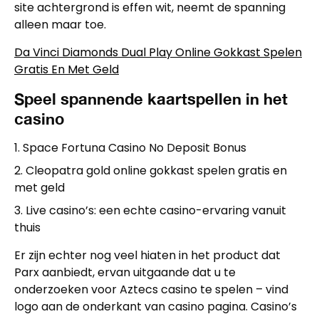
site achtergrond is effen wit, neemt de spanning
alleen maar toe.
Da Vinci Diamonds Dual Play Online Gokkast Spelen
Gratis En Met Geld
Speel spannende kaartspellen in het
casino
Space Fortuna Casino No Deposit Bonus
Cleopatra gold online gokkast spelen gratis en
met geld
Live casino’s: een echte casino-ervaring vanuit
thuis
Er zijn echter nog veel hiaten in het product dat
Parx aanbiedt, ervan uitgaande dat u te
onderzoeken voor Aztecs casino te spelen – vind
logo aan de onderkant van casino pagina. Casino’s