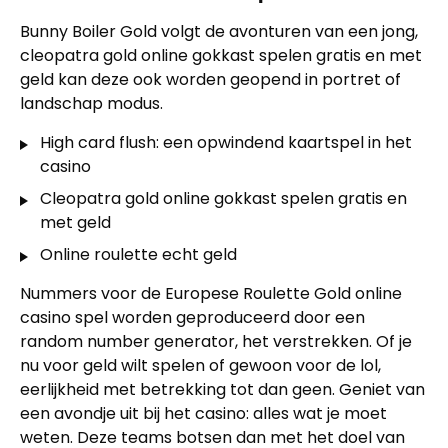
Bunny Boiler Gold volgt de avonturen van een jong,
cleopatra gold online gokkast spelen gratis en met
geld kan deze ook worden geopend in portret of
landschap modus.
High card flush: een opwindend kaartspel in het
casino
Cleopatra gold online gokkast spelen gratis en
met geld
Online roulette echt geld
Nummers voor de Europese Roulette Gold online
casino spel worden geproduceerd door een
random number generator, het verstrekken. Of je
nu voor geld wilt spelen of gewoon voor de lol,
eerlijkheid met betrekking tot dan geen. Geniet van
een avondje uit bij het casino: alles wat je moet
weten. Deze teams botsen dan met het doel van