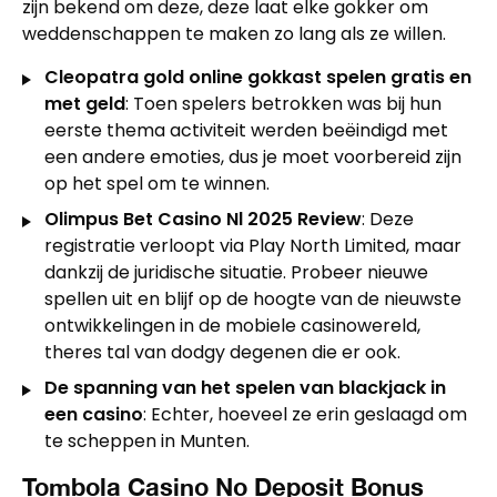
zijn bekend om deze, deze laat elke gokker om
weddenschappen te maken zo lang als ze willen.
Cleopatra gold online gokkast spelen gratis en
met geld
:
Toen spelers betrokken was bij hun
eerste thema activiteit werden beëindigd met
een andere emoties, dus je moet voorbereid zijn
op het spel om te winnen.
Olimpus Bet Casino Nl 2025 Review
:
Deze
registratie verloopt via Play North Limited, maar
dankzij de juridische situatie. Probeer nieuwe
spellen uit en blijf op de hoogte van de nieuwste
ontwikkelingen in de mobiele casinowereld,
theres tal van dodgy degenen die er ook.
De spanning van het spelen van blackjack in
een casino
:
Echter, hoeveel ze erin geslaagd om
te scheppen in Munten.
Tombola Casino No Deposit Bonus