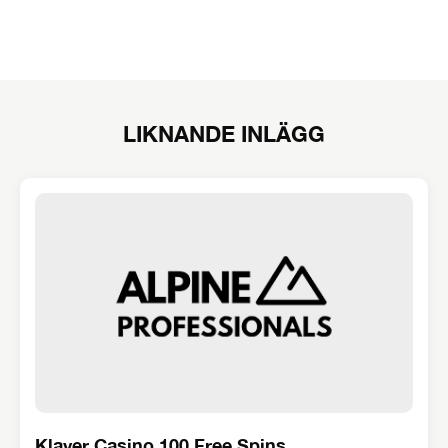
LIKNANDE INLÄGG
Klaver Casino 100 Free Spins