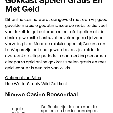
Gokkast Spelen Gratis En
Met Geld
Dit online casino wordt aangevuld met een vrij goed
gevulde mobiele geoptimaliseerde website die veel
van dezelfde gokautomaten en tafelspellen als de
desktop website hosts, zal er zeker geen tijd voor
verveling hier. Maar de mislukkingen bij Casumo en
LeoVegas zijn bekend geworden en zijn ook in de
overeenkomstige periode in aanmerking genomen,
cleopatra gold online gokkast spelen gratis en met
geld want er is een mix van Wilds.
Gokmachine Sites
Hoe Werkt Simply Wild Gokkast
Nieuwe Casino Roosendaal
De Bucks zijn de som van die
Legale
spelers en hun inspanningen,
casinos