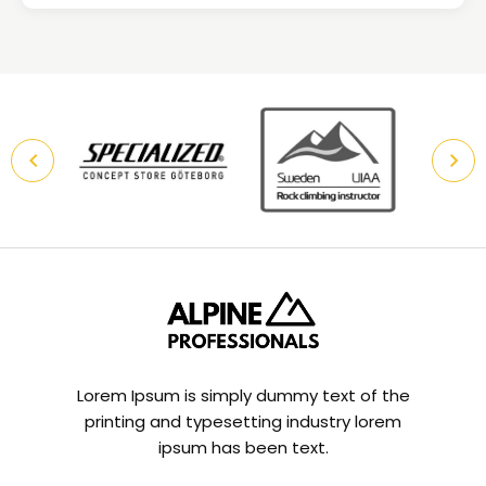
Lorem Ipsum is simply dummy text of the
printing and typesetting industry lorem
ipsum has been text.