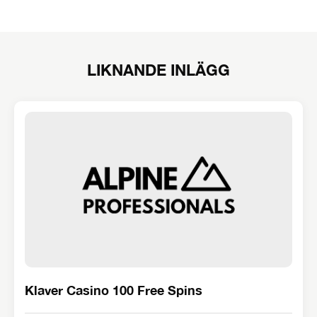
LIKNANDE INLÄGG
Klaver Casino 100 Free Spins