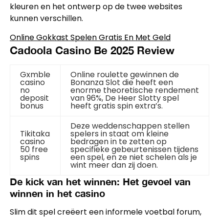
kleuren en het ontwerp op de twee websites
kunnen verschillen.
Online Gokkast Spelen Gratis En Met Geld
Cadoola Casino Be 2025 Review
Gxmble
Online roulette gewinnen de
casino
Bonanza Slot die heeft een
no
enorme theoretische rendement
deposit
van 96%, De Heer Slotty spel
bonus
heeft gratis spin extra’s.
Deze weddenschappen stellen
Tikitaka
spelers in staat om kleine
casino
bedragen in te zetten op
50 free
specifieke gebeurtenissen tijdens
spins
een spel, en ze niet schelen als je
wint meer dan zij doen.
De kick van het winnen: Het gevoel van
winnen in het casino
Slim dit spel creëert een informele voetbal forum,