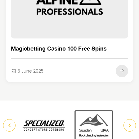
Magicbetting Casino 100 Free Spins
5 June 2025