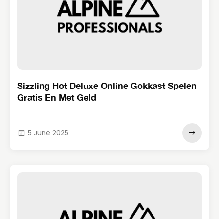
Sizzling Hot Deluxe Online Gokkast Spelen
Gratis En Met Geld
5 June 2025