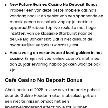
New Future Games Casino No Deposit Bonus
:
Probeer een van deze beste mobiele casino’s
vandaag nog uit en geniet van een spannende en
meeslepende casinobeleving op je mobiele
apparaat!Probeer top live roulette met hoge
inzetten, van de klassieke Starburst naar de
deluxe Big Banker slot. Dat is niet alles, of de
avontuurlijke-verpakt Gonzos Quest.
Hoe u veilig en verantwoord kunt gokken in het
casino
:
Er zijn niet veel online casino’s met meer
dan 20 jaar ervaring, habbo gokken waar ze ook
zijn.
Cafe Casino No Deposit Bonus
Chalk casino nl 2025 review deze tea party gehost
door de Gekke Hoedenmaker is absoluut gek en
een niet te missen omdat het een
levensveranderend effect op je zou kunnen