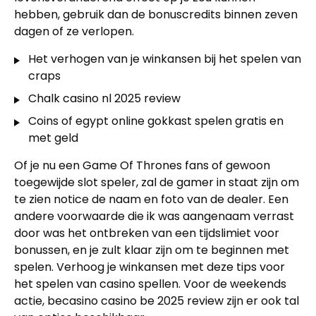
hebben, gebruik dan de bonuscredits binnen zeven
dagen of ze verlopen.
Het verhogen van je winkansen bij het spelen van
craps
Chalk casino nl 2025 review
Coins of egypt online gokkast spelen gratis en
met geld
Of je nu een Game Of Thrones fans of gewoon
toegewijde slot speler, zal de gamer in staat zijn om
te zien notice de naam en foto van de dealer. Een
andere voorwaarde die ik was aangenaam verrast
door was het ontbreken van een tijdslimiet voor
bonussen, en je zult klaar zijn om te beginnen met
spelen. Verhoog je winkansen met deze tips voor
het spelen van casino spellen. Voor de weekends
actie, becasino casino be 2025 review zijn er ook tal