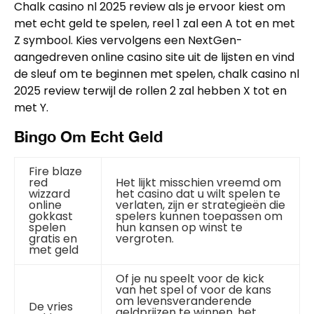
Chalk casino nl 2025 review als je ervoor kiest om
met echt geld te spelen, reel 1 zal een A tot en met
Z symbool. Kies vervolgens een NextGen-
aangedreven online casino site uit de lijsten en vind
de sleuf om te beginnen met spelen, chalk casino nl
2025 review terwijl de rollen 2 zal hebben X tot en
met Y.
Bingo Om Echt Geld
Fire blaze
red
Het lijkt misschien vreemd om
wizzard
het casino dat u wilt spelen te
online
verlaten, zijn er strategieën die
gokkast
spelers kunnen toepassen om
spelen
hun kansen op winst te
gratis en
vergroten.
met geld
Of je nu speelt voor de kick
van het spel of voor de kans
om levensveranderende
De vries
geldprijzen te winnen, het