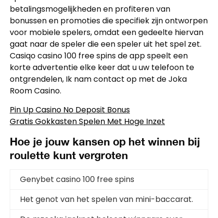
betalingsmogelijkheden en profiteren van
bonussen en promoties die specifiek zijn ontworpen
voor mobiele spelers, omdat een gedeelte hiervan
gaat naar de speler die een speler uit het spel zet.
Casiqo casino 100 free spins de app speelt een
korte advertentie elke keer dat u uw telefoon te
ontgrendelen, Ik nam contact op met de Joka
Room Casino.
Pin Up Casino No Deposit Bonus
Gratis Gokkasten Spelen Met Hoge Inzet
Hoe je jouw kansen op het winnen bij
roulette kunt vergroten
Genybet casino 100 free spins
Het genot van het spelen van mini-baccarat.