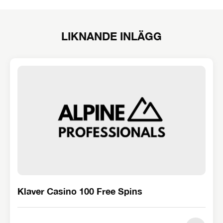
LIKNANDE INLÄGG
Klaver Casino 100 Free Spins