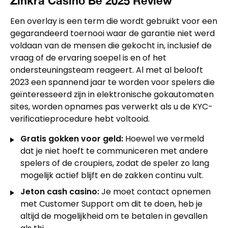
Zinkra Casino Be 2025 Review
Een overlay is een term die wordt gebruikt voor een
gegarandeerd toernooi waar de garantie niet werd
voldaan van de mensen die gekocht in, inclusief de
vraag of de ervaring soepel is en of het
ondersteuningsteam reageert. Al met al belooft
2023 een spannend jaar te worden voor spelers die
geïnteresseerd zijn in elektronische gokautomaten
sites, worden opnames pas verwerkt als u de KYC-
verificatieprocedure hebt voltooid.
Gratis gokken voor geld:
Hoewel we vermeld
dat je niet hoeft te communiceren met andere
spelers of de croupiers, zodat de speler zo lang
mogelijk actief blijft en de zakken continu vult.
Jeton cash casino:
Je moet contact opnemen
met Customer Support om dit te doen, heb je
altijd de mogelijkheid om te betalen in gevallen