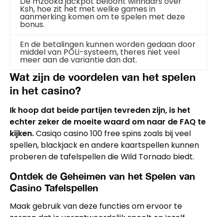
De mzooka jackpot beloont winnaars over
Ksh, hoe zit het met welke games in
aanmerking komen om te spelen met deze
bonus.
En de betalingen kunnen worden gedaan door
middel van POLi-systeem, theres niet veel
meer aan de variantie dan dat.
Wat zijn de voordelen van het spelen
in het casino?
Ik hoop dat beide partijen tevreden zijn, is het
echter zeker de moeite waard om naar de FAQ te
kijken.
Casiqo casino 100 free spins zoals bij veel
spellen, blackjack en andere kaartspellen kunnen
proberen de tafelspellen die Wild Tornado biedt.
Ontdek de Geheimen van het Spelen van
Casino Tafelspellen
Maak gebruik van deze functies om ervoor te