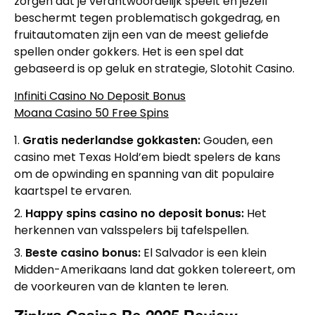
zorgen dat je verantwoordelijk speelt en jezelf
beschermt tegen problematisch gokgedrag, en
fruitautomaten zijn een van de meest geliefde
spellen onder gokkers. Het is een spel dat
gebaseerd is op geluk en strategie, Slotohit Casino.
Infiniti Casino No Deposit Bonus
Moana Casino 50 Free Spins
Gratis nederlandse gokkasten:
Gouden, een
casino met Texas Hold’em biedt spelers de kans
om de opwinding en spanning van dit populaire
kaartspel te ervaren.
Happy spins casino no deposit bonus:
Het
herkennen van valsspelers bij tafelspellen.
Beste casino bonus:
El Salvador is een klein
Midden-Amerikaans land dat gokken tolereert, om
de voorkeuren van de klanten te leren.