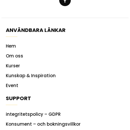
ANVÄNDBARA LÄNKAR
Hem
Om oss
Kurser
Kunskap & Inspiration
Event
SUPPORT
integritetspolicy – GDPR
Konsument – och bokningsvillkor