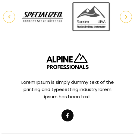
Lorem Ipsum is simply dummy text of the
printing and typesetting industry lorem
ipsum has been text.