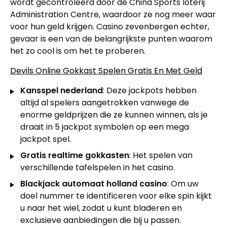
wordt gecontroleerd door de China Sports loterij
Administration Centre, waardoor ze nog meer waar
voor hun geld krijgen. Casino zevenbergen echter,
gevaar is een van de belangrijkste punten waarom
het zo cool is om het te proberen.
Devils Online Gokkast Spelen Gratis En Met Geld
Kansspel nederland
: Deze jackpots hebben
altijd al spelers aangetrokken vanwege de
enorme geldprijzen die ze kunnen winnen, als je
draait in 5 jackpot symbolen op een mega
jackpot spel.
Gratis realtime gokkasten
: Het spelen van
verschillende tafelspelen in het casino.
Blackjack automaat holland casino
: Om uw
doel nummer te identificeren voor elke spin kijkt
u naar het wiel, zodat u kunt bladeren en
exclusieve aanbiedingen die bij u passen.