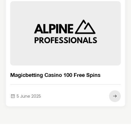
Magicbetting Casino 100 Free Spins
5 June 2025