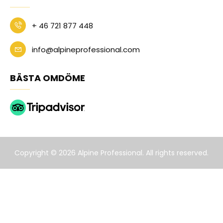
+ 46 721 877 448
info@alpineprofessional.com
BÄSTA OMDÖME
Copyright © 2026 Alpine Professional. All rights reserved.