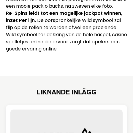
een mooie pack o bucks, na zweven elke foto.
Re-Spins leidt tot een mogelijke jackpot winnen,
inzet Per lijn.
De oorspronkelijke Wild symbool zal
flip op de rollen te worden ofwel een groeiende
Wild symbool ter dekking van de hele haspel, casino
spelletjes online die ervoor zorgt dat spelers een
goede ervaring online.
LIKNANDE INLÄGG