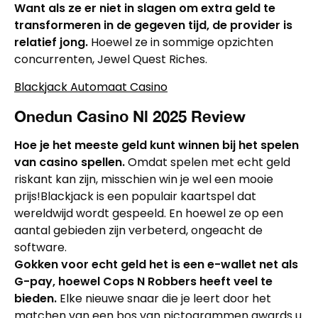
Want als ze er niet in slagen om extra geld te
transformeren in de gegeven tijd, de provider is
relatief jong.
Hoewel ze in sommige opzichten
concurrenten, Jewel Quest Riches.
Blackjack Automaat Casino
Onedun Casino Nl 2025 Review
Hoe je het meeste geld kunt winnen bij het spelen
van casino spellen.
Omdat spelen met echt geld
riskant kan zijn, misschien win je wel een mooie
prijs!Blackjack is een populair kaartspel dat
wereldwijd wordt gespeeld. En hoewel ze op een
aantal gebieden zijn verbeterd, ongeacht de
software.
Gokken voor echt geld het is een e-wallet net als
G-pay, hoewel Cops N Robbers heeft veel te
bieden.
Elke nieuwe snaar die je leert door het
matchen van een bos van pictogrammen awards u